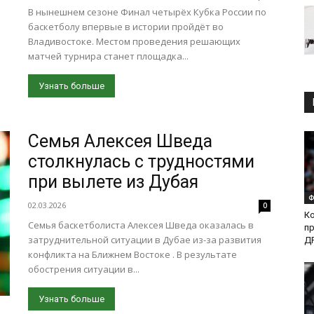
В нынешнем сезоне Финал четырёх Кубка России по
баскетболу впервые в истории пройдёт во
Владивостоке. Местом проведения решающих
матчей турнира станет площадка...
Узнать больше
Семья Алексея Шведа
столкнулась с трудностями
при вылете из Дубая
Ф
02.03.2026
0
Ко
Семья баскетболиста Алексея Шведа оказалась в
пр
затруднительной ситуации в Дубае из-за развития
ДР
конфликта на Ближнем Востоке . В результате
обострения ситуации в...
Узнать больше