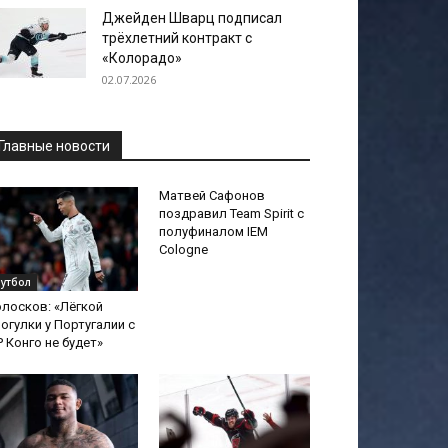
Джейден Шварц подписал
трёхлетний контракт с
«Колорадо»
02.07.2026
Главные новости
Матвей Сафонов
поздравил Team Spirit с
полуфиналом IEM
Cologne
утбол
лосков: «Лёгкой
огулки у Португалии с
 Конго не будет»