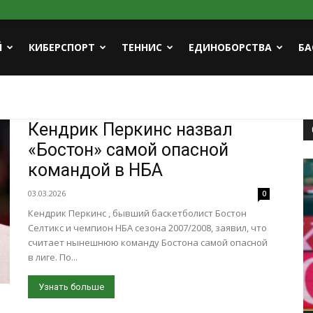
Й
КИБЕРСПОРТ
ТЕННИС
ЕДИНОБОРСТВА
БА
Кендрик Перкинс назвал
«Бостон» самой опасной
командой в НБА
03.03.2026
0
Кендрик Перкинс , бывший баскетболист Бостон
Селтикс и чемпион НБА сезона 2007/2008, заявил, что
считает нынешнюю команду Бостона самой опасной
в лиге. По...
Узнать больше