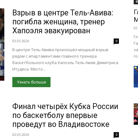
Ф
Взрыв в центре Тель-Авива:
Г
М
погибла женщина, тренер
02
Хапоэля эвакуирован
Г
03.03.2026
0
Г
В центре Тель-Авива произошёл мощный взрыв
за
рядом с апартаментами главного тренера
го
баскетбольного клуба Хапоэль Тель-Авив Димитриса
Итудиса. Место...
Узнать больше
Финал четырёх Кубка России
по баскетболу впервые
проведут во Владивостоке
02.03.2026
0