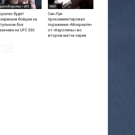
диноборства • UFC
НХЛ
оралес будет
Сан-Луи
езервным бойцом на
прокомментировал
тульном бое
поражение «Монреаля»
хачева на UFC 330
от «Каролины» во
втором матче серии