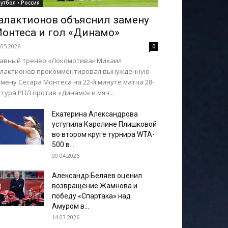
утбол • Россия
алактионов объяснил замену
онтеса и гол «Динамо»
.05.2026
0
лавный тренер «Локомотива» Михаил
алактионов прокомментировал вынужденную
мену Сесара Монтеса на 22-й минуте матча 28-
 тура РПЛ против «Динамо» и мяч...
Екатерина Александрова
уступила Каролине Плишковой
во втором круге турнира WTA-
500 в...
09.04.2026
Александр Беляев оценил
возвращение Жамнова и
победу «Спартака» над
Амуром в...
14.03.2026