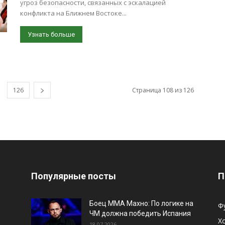
угроз безопасности, связанных с эскалацией
конфликта на Ближнем Востоке...
Узнать больше
126
Страница 108 из 126
Популярные посты
П
Боец ММА Махно: По логике на
Ф
ЧМ должна победить Испания
Х
18.07.2026