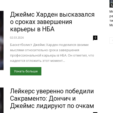
Е
М
Джеймс Харден высказался
р
о сроках завершения
ти
Ма
карьеры в НБА
02.03.2026
0
Баскетболист Джеймс Харден поделился своими
мыслями относительно срока завершения
профессиональной карьеры в НБА. Он отметил, что
надеется отложить этот момент...
Узнать больше
Лейкерс уверенно победили
Сакраменто: Дончич и
Джеймс лидируют по очкам