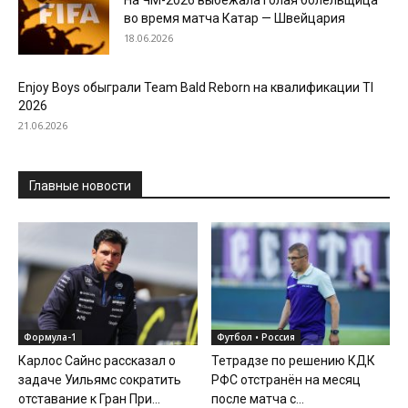
во время матча Катар — Швейцария
18.06.2026
Enjoy Boys обыграли Team Bald Reborn на квалификации TI
2026
21.06.2026
Главные новости
Формула-1
Футбол • Россия
Карлос Сайнс рассказал о
Тетрадзе по решению КДК
задаче Уильямс сократить
РФС отстранён на месяц
отставание к Гран При...
после матча с...