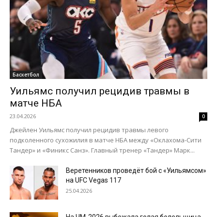
Баскетбол
Уильямс получил рецидив травмы в
матче НБА
23.04.2026
0
Джейлен Уильямс получил рецидив травмы левого
подколенного сухожилия в матче НБА между «Оклахома-Сити
Тандер» и «Финикс Санз». Главный тренер «Тандер» Марк...
Веретенников проведёт бой с «Уильямсом»
на UFC Vegas 117
25.04.2026
На ЧМ-2026 выбежала голая болельщица