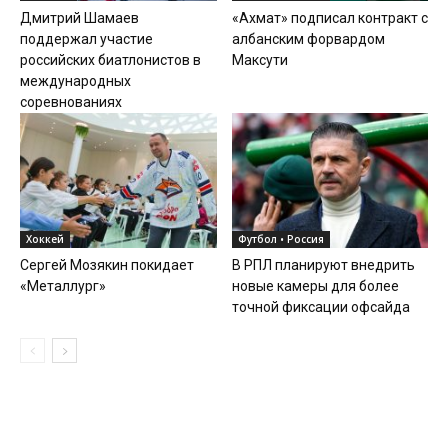
Дмитрий Шамаев
«Ахмат» подписал контракт с
поддержал участие
албанским форвардом
российских биатлонистов в
Максути
международных
соревнованиях
Хоккей
Футбол • Россия
Сергей Мозякин покидает
В РПЛ планируют внедрить
«Металлург»
новые камеры для более
точной фиксации офсайда