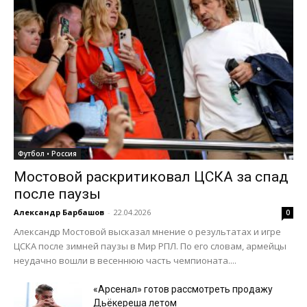
Футбол • Россия
Мостовой раскритиковал ЦСКА за спад
после паузы
Александр Барбашов
-
22.04.2026
0
Александр Мостовой высказал мнение о результатах и игре
ЦСКА после зимней паузы в Мир РПЛ. По его словам, армейцы
неудачно вошли в весеннюю часть чемпионата....
«Арсенал» готов рассмотреть продажу
Дьёкереша летом