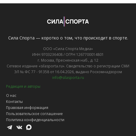
Сила Спорта — коротко о том, что происходит в спорте.
ООО «Сила Спорта Медиа»
ИНН 9703236408 / ОГРН 1267700014801
г. Москва, Пресненская наб., д. 12
Сетевое издание «silasporta.ru». Свидетельство о регистрации СМИ
ЭЛ № ФС 77 - 91358 от 16.04.2026, выдано Роскомнадзором
info@silasporta.ru
Редакция и авторы
О нас
Контакты
Правовая информация
Пользовательское соглашение
Политика конфиденциальности