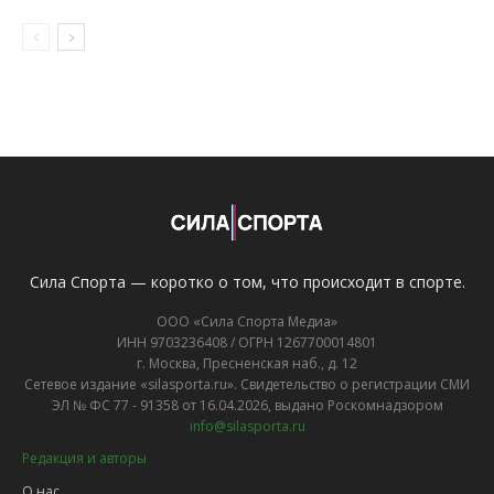
Сила Спорта — коротко о том, что происходит в спорте.
ООО «Сила Спорта Медиа»
ИНН 9703236408 / ОГРН 1267700014801
г. Москва, Пресненская наб., д. 12
Сетевое издание «silasporta.ru». Свидетельство о регистрации СМИ
ЭЛ № ФС 77 - 91358 от 16.04.2026, выдано Роскомнадзором
info@silasporta.ru
Редакция и авторы
О нас