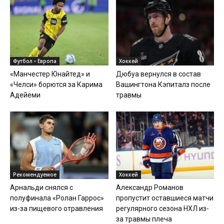
Футбол • Европа
Хоккей
«Манчестер Юнайтед» и
Дюбуа вернулся в состав
«Челси» борются за Карима
Вашингтона Кэпиталз после
Адейеми
травмы
Рекомендуемое
Хоккей
Арнальди снялся с
Александр Романов
полуфинала «Ролан Гаррос»
пропустит оставшиеся матчи
из-за пищевого отравления
регулярного сезона НХЛ из-
за травмы плеча