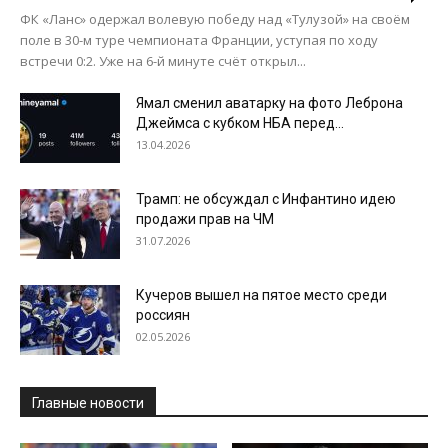
ФК «Ланс» одержал волевую победу над «Тулузой» на своём
поле в 30-м туре чемпионата Франции, уступая по ходу
встречи 0:2. Уже на 6-й минуте счёт открыл...
Ямал сменил аватарку на фото Леброна
Джеймса с кубком НБА перед...
13.04.2026
Трамп: не обсуждал с Инфантино идею
продажи прав на ЧМ
31.07.2026
Кучеров вышел на пятое место среди
россиян
02.05.2026
Главные новости