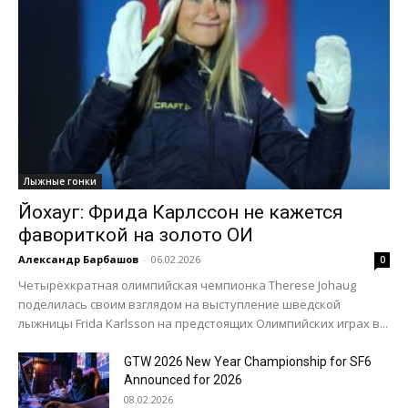
Лыжные гонки
Йохауг: Фрида Карлссон не кажется
фавориткой на золото ОИ
Александр Барбашов
-
06.02.2026
0
Четырёхкратная олимпийская чемпионка Therese Johaug
поделилась своим взглядом на выступление шведской
лыжницы Frida Karlsson на предстоящих Олимпийских играх в...
GTW 2026 New Year Championship for SF6
Announced for 2026
08.02.2026