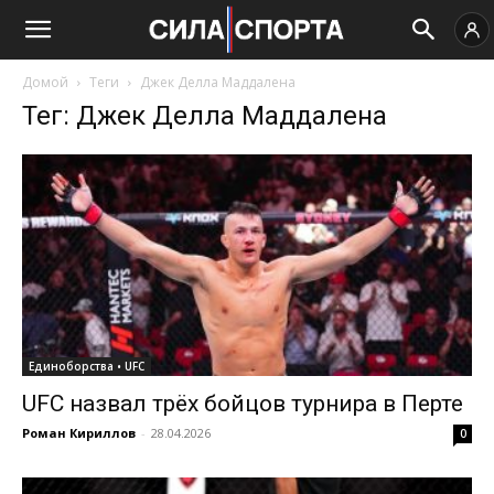
Домой
Теги
Джек Делла Маддалена
Тег: Джек Делла Маддалена
Единоборства • UFC
UFC назвал трёх бойцов турнира в Перте
Роман Кириллов
-
28.04.2026
0