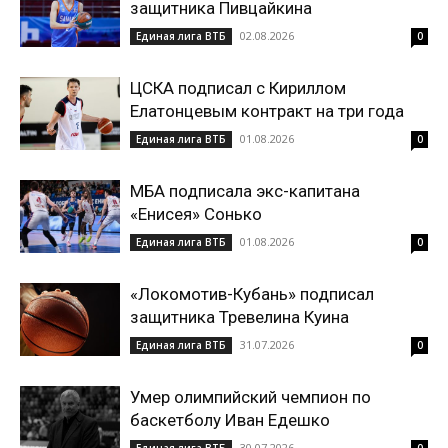
защитника Пивцайкина
02.08.2026
Единая лига ВТБ
0
ЦСКА подписал с Кириллом
Елатонцевым контракт на три года
01.08.2026
Единая лига ВТБ
0
МБА подписала экс-капитана
«Енисея» Сонько
01.08.2026
Единая лига ВТБ
0
«Локомотив-Кубань» подписал
защитника Тревелина Куина
31.07.2026
Единая лига ВТБ
0
Умер олимпийский чемпион по
баскетболу Иван Едешко
30.07.2026