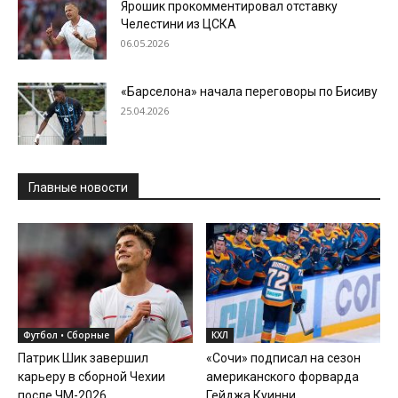
Ярошик прокомментировал отставку
Челестини из ЦСКА
06.05.2026
«Барселона» начала переговоры по Бисиву
25.04.2026
Главные новости
Футбол • Сборные
КХЛ
Патрик Шик завершил
«Сочи» подписал на сезон
карьеру в сборной Чехии
американского форварда
после ЧМ-2026
Гейджа Куинни