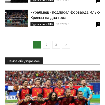
Единая лига ВТБ
0
«Уралмаш» подписал форварда Илью
Кривых на два года
30.07.2026
Единая лига ВТБ
0
1
2
3
Самое обсуждаемое