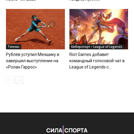
Теннис
Киберспорт • League of Legends
Рублёв уступил Меншику и
Riot Games добавит
завершил выступление на
командный голосовой чат в
«Ролан Гаррос»
League of Legends с...