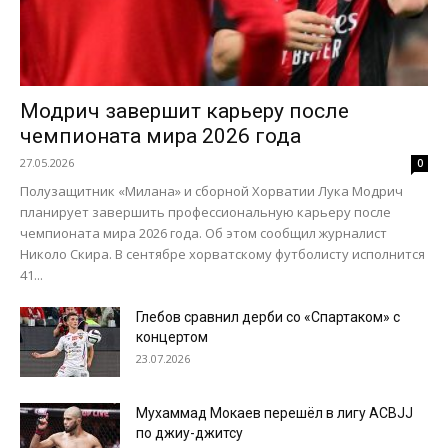
Модрич завершит карьеру после
чемпионата мира 2026 года
27.05.2026
0
Полузащитник «Милана» и сборной Хорватии Лука Модрич
планирует завершить профессиональную карьеру после
чемпионата мира 2026 года. Об этом сообщил журналист
Николо Скира. В сентябре хорватскому футболисту исполнится
41...
Глебов сравнил дерби со «Спартаком» с
концертом
23.07.2026
Мухаммад Мокаев перешёл в лигу ACBJJ
по джиу-джитсу