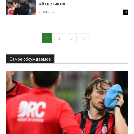
«Атлетико»
29.04.2026
0
1
2
3
Самое обсуждаемое