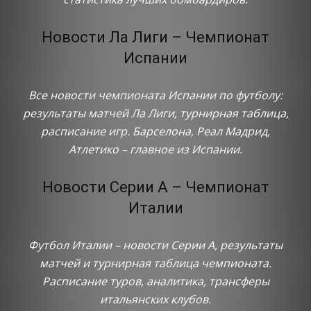
Новости Ла Лиги – Чемпионат
Испании
Все новости чемпионата Испании по футболу:
результаты матчей Ла Лиги, турнирная таблица,
расписание игр. Барселона, Реал Мадрид,
Атлетико – главное из Испании.
Новости Серии А – Чемпионат
Италии
Футбол Италии – новости Серии А, результаты
матчей и турнирная таблица чемпионата.
Расписание туров, аналитика, трансферы
итальянских клубов.