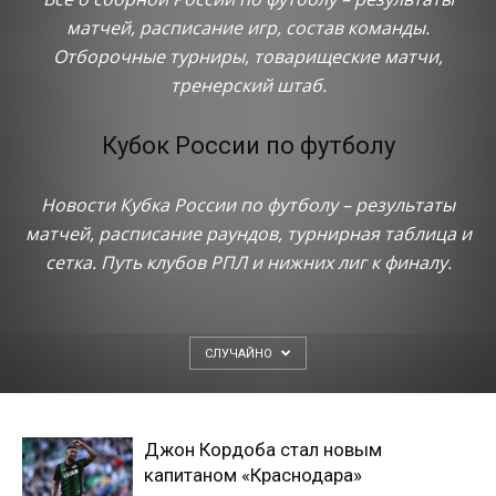
матчей, расписание игр, состав команды.
Отборочные турниры, товарищеские матчи,
тренерский штаб.
Кубок России по футболу
Новости Кубка России по футболу – результаты
матчей, расписание раундов, турнирная таблица и
сетка. Путь клубов РПЛ и нижних лиг к финалу.
СЛУЧАЙНО
Джон Кордоба стал новым
капитаном «Краснодара»