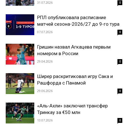
31.07.2026
0
РПЛ опубликовала расписание
матчей сезона-2026/27 до 9-го тура
07.07.2026
0
Гришин назвал Агкацева первым
номером в России
29.04.2026
0
Ширер раскритиковал игру Сака и
Рашфорда с Панамой
29.06.2026
0
«Аль-Ахли» заключил трансфер
Тринкау за €50 млн
13.07.2026
0