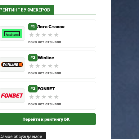
РЕЙТИНГ БУКМЕКЕРОВ
Лига Ставок
#1
★
★
★
★
★
пока нет отзывов
Winline
#2
★
★
★
★
★
пока нет отзывов
FONBET
#3
★
★
★
★
★
пока нет отзывов
Перейти к рейтингу БК
Самое обсуждаемое