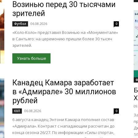
Возинью перед 30 тысячами
зрителей
06.08.2026
Футбол
0
«Коло-Коло» представил Возинью на «Монументале»
в Сантьяго: на церемонию пришли более 30 тысяч
зрителей.
Узнать больше
Ф
Канадец Камара заработает
Б
в «Адмирале» 30 миллионов
Х
рублей
09
06.08.2026
КХЛ
0
З
6 августа канадец Энтони Камара пополнил состав
п
«Адмирала». Контракт с нападающим рассчитан до
Д
конца сезона 26/27. По информации «Силы спорта»,
1/