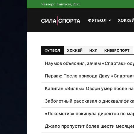
Четверг, 6 августа, 2026
Новости
Сила
ФУТБОЛ
ХОККЕ
спорта
Спорта
ФУТБОЛ
ХОККЕЙ
НХЛ
КИБЕРСПОРТ
Наумов объяснил, зачем «Спартак» ос
Первак: После прихода Даку «Спартак»
Капитан «Виллы» Овори умер после н
Заболотный рассказал о дисквалифик
«Локомотив» покинула директор по ма
Джапо пропустит более шести месяцев