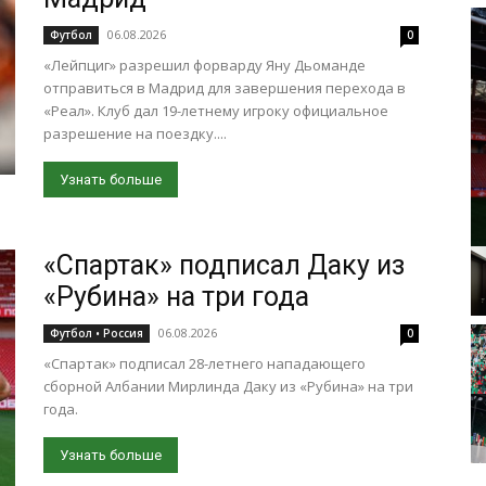
06.08.2026
Футбол
0
«Лейпциг» разрешил форварду Яну Дьоманде
отправиться в Мадрид для завершения перехода в
«Реал». Клуб дал 19-летнему игроку официальное
разрешение на поездку....
Узнать больше
«Спартак» подписал Даку из
«Рубина» на три года
06.08.2026
Футбол • Россия
0
«Спартак» подписал 28-летнего нападающего
сборной Албании Мирлинда Даку из «Рубина» на три
года.
Узнать больше