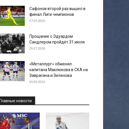
Сафонов второй раз вышел в
финал Лиги чемпионов
07.05.2026
Прощание с Эдуардом
Сандлером пройдёт 31 июля
29.07.2026
«Металлург» обменял
капитана Маклюкова в СКА на
Заврагина и Зеленова
06.06.2026
Главные новости