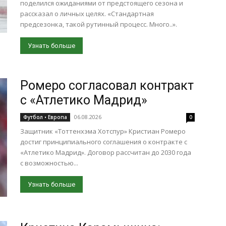
поделился ожиданиями от предстоящего сезона и
рассказал о личных целях. «Стандартная
предсезонка, такой рутинный процесс. Много..».
Узнать больше
Ромеро согласовал контракт
с «Атлетико Мадрид»
06.08.2026
Футбол • Европа
0
Защитник «Тоттенхэма Хотспур» Кристиан Ромеро
достиг принципиального соглашения о контракте с
«Атлетико Мадрид». Договор рассчитан до 2030 года
с возможностью...
Узнать больше