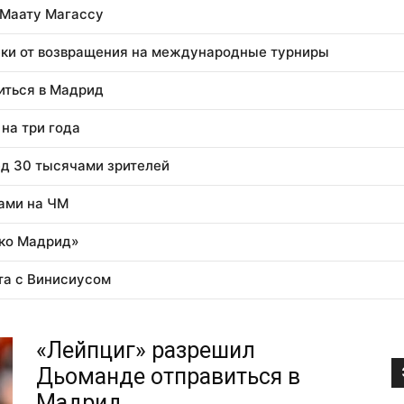
 Маату Магассу
еки от возвращения на международные турниры
иться в Мадрид
на три года
ед 30 тысячами зрителей
вами на ЧМ
ико Мадрид»
та с Винисиусом
«Лейпциг» разрешил
Дьоманде отправиться в
Мадрид