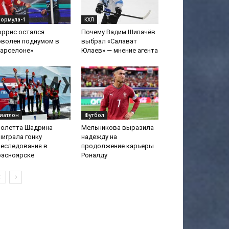
ормула-1
КХЛ
оррис остался
Почему Вадим Шипачёв
оволен подиумом в
выбрал «Салават
Барселоне»
Юлаев» — мнение агента
иатлон
Футбол
иолетта Шадрина
Мельникова выразила
играла гонку
надежду на
реследования в
продолжение карьеры
расноярске
Роналду