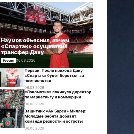
Наумов объяснил, зачем
«Спартак» осуществил
трансфер Даку
06.08.2026
Россия
Первак: После прихода Даку
«Спартак» будет бороться за
чемпионство
06.08.2026
«Локомотив» покинула директор
по маркетингу и коммерции
06.08.2026
Защитник «Ак Барса» Миллер:
Молодые ребята добавят
команде резкости и остроты
06.08.2026