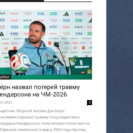
утбол
ёрн назвал потерей травму
ендерсона на ЧМ-2026
.07.2026
0
ащитник сборной Англии Дэн Бёрн
рокомментировал травму полузащитника
жордана Хендерсона, полученную после матча
8 финала чемпионата мира 2026 года против...