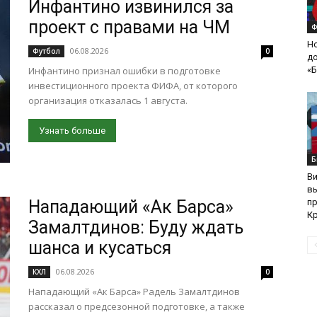
Инфантино извинился за
проект с правами на ЧМ
Ф
Н
06.08.2026
Футбол
0
д
Инфантино признал ошибки в подготовке
«
инвестиционного проекта ФИФА, от которого
организация отказалась 1 августа.
Узнать больше
Б
В
вы
Нападающий «Ак Барса»
п
К
Замалтдинов: Буду ждать
шанса и кусаться
06.08.2026
КХЛ
0
Нападающий «Ак Барса» Радель Замалтдинов
рассказал о предсезонной подготовке, а также