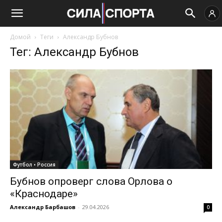
Домой
Теги
Александр Бубнов
Тег: Александр Бубнов
Футбол • Россия
Бубнов опроверг слова Орлова о
«Краснодаре»
Александр Барбашов
-
29.04.2026
0