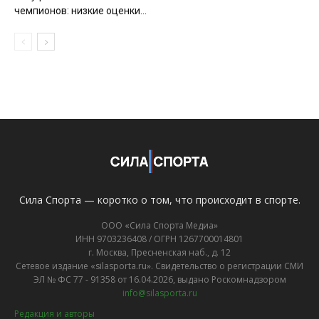
чемпионов: низкие оценки...
Сила Спорта — коротко о том, что происходит в спорте.
ООО «Сила Спорта Медиа»
ИНН 9703236408 / ОГРН 1267700014801
г. Москва, Пресненская наб., д. 12
Сетевое издание «silasporta.ru». Свидетельство о регистрации СМИ
ЭЛ № ФС 77 - 91358 от 16.04.2026, выдано Роскомнадзором
info@silasporta.ru
Редакция и авторы