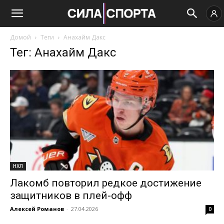
Домой
Теги
Анахайм Дакс
Тег: Анахайм Дакс
НХЛ
Лакомб повторил редкое достижение
защитников в плей-офф
Алексей Романов
-
27.04.2026
0