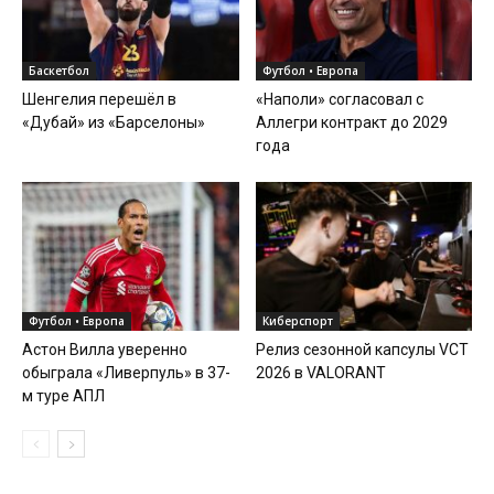
Баскетбол
Футбол • Европа
Шенгелия перешёл в
«Наполи» согласовал с
«Дубай» из «Барселоны»
Аллегри контракт до 2029
года
Футбол • Европа
Киберспорт
Астон Вилла уверенно
Релиз сезонной капсулы VCT
обыграла «Ливерпуль» в 37-
2026 в VALORANT
м туре АПЛ