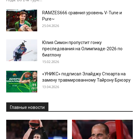
RAMZES666 сравнил уровень V-Tune и
Pure~
25.04.2026
Юлия Симон пропустит гонку
преследования на Олимпиаде-2026 по
биатлону
15.02.2026
«УНИКС» подписал Элайджу Стюарта на
замену травмированному Тайрону Брюэру
13.04.2026
Главные новости