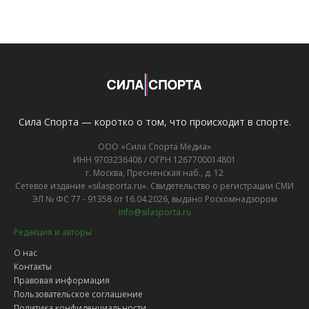
Сила Спорта — коротко о том, что происходит в спорте.
ООО «Сила Спорта Медиа»
ИНН 9703236408 / ОГРН 1267700014801
г. Москва, Пресненская наб., д. 12
Сетевое издание «silasporta.ru». Свидетельство о регистрации СМИ
ЭЛ № ФС 77 - 91358 от 16.04.2026, выдано Роскомнадзором
info@silasporta.ru
Редакция и авторы
О нас
Контакты
Правовая информация
Пользовательское соглашение
Политика конфиденциальности