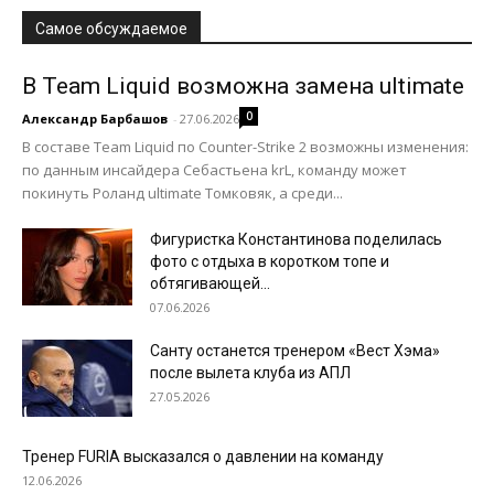
Самое обсуждаемое
В Team Liquid возможна замена ultimate
0
Александр Барбашов
-
27.06.2026
В составе Team Liquid по Counter-Strike 2 возможны изменения:
по данным инсайдера Себастьена krL, команду может
покинуть Роланд ultimate Томковяк, а среди...
Фигуристка Константинова поделилась
фото с отдыха в коротком топе и
обтягивающей...
07.06.2026
Санту останется тренером «Вест Хэма»
после вылета клуба из АПЛ
27.05.2026
Тренер FURIA высказался о давлении на команду
12.06.2026