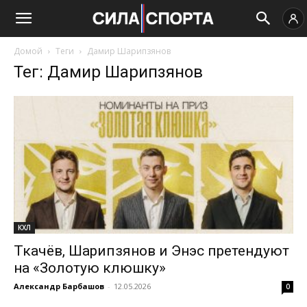
Домой
Теги
Дамир Шарипзянов
Тег: Дамир Шарипзянов
КХЛ
Ткачёв, Шарипзянов и Энэс претендуют
на «Золотую клюшку»
Александр Барбашов
-
12.05.2026
0