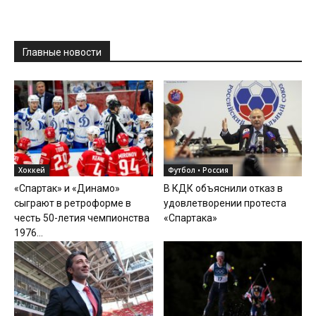
Главные новости
Хоккей
Футбол • Россия
«Спартак» и «Динамо»
В КДК объяснили отказ в
сыграют в ретроформе в
удовлетворении протеста
честь 50-летия чемпионства
«Спартака»
1976...