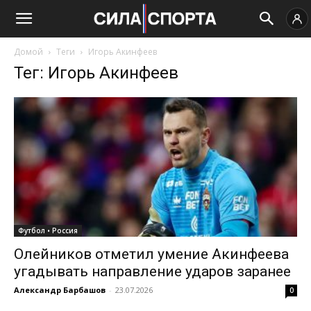
Домой
Теги
Игорь Акинфеев
Тег: Игорь Акинфеев
Футбол • Россия
Олейников отметил умение Акинфеева
угадывать направление ударов заранее
Александр Барбашов
-
23.07.2026
0