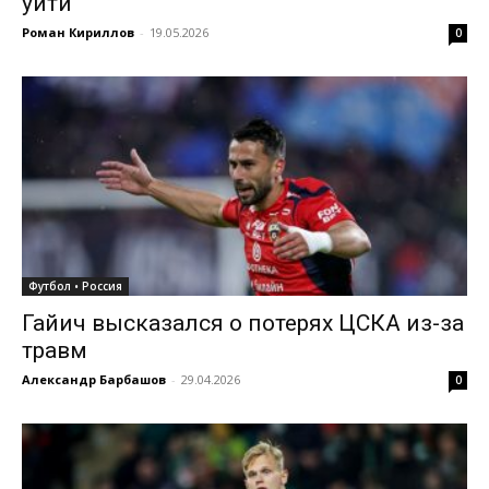
уйти
Роман Кириллов
-
19.05.2026
0
Футбол • Россия
Гайич высказался о потерях ЦСКА из-за
травм
Александр Барбашов
-
29.04.2026
0