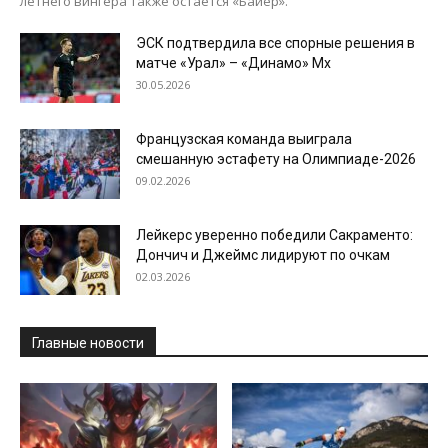
летнего вингера также остается «Байер».
ЭСК подтвердила все спорные решения в
матче «Урал» – «Динамо» Мх
30.05.2026
Французская команда выиграла
смешанную эстафету на Олимпиаде-2026
09.02.2026
Лейкерс уверенно победили Сакраменто:
Дончич и Джеймс лидируют по очкам
02.03.2026
Главные новости