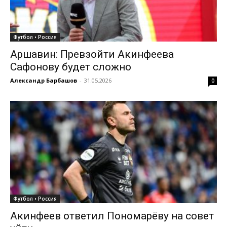
Футбол • Россия
Аршавин: Превзойти Акинфеева
Сафонову будет сложно
Александр Барбашов
-
31.05.2026
0
Футбол • Россия
Акинфеев ответил Пономарёву на совет