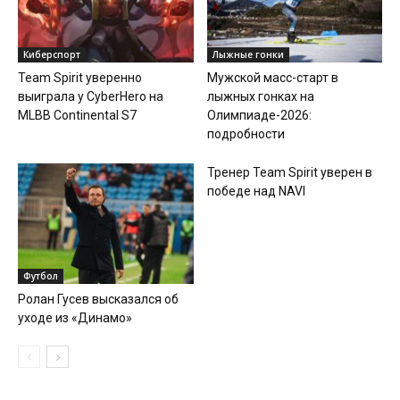
Киберспорт
Лыжные гонки
Team Spirit уверенно
Мужской масс-старт в
выиграла у CyberHero на
лыжных гонках на
MLBB Continental S7
Олимпиаде-2026:
подробности
Тренер Team Spirit уверен в
победе над NAVI
Футбол
Ролан Гусев высказался об
уходе из «Динамо»