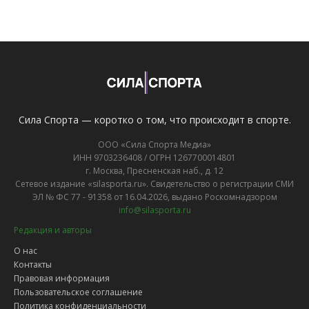
Сила Спорта — коротко о том, что происходит в спорте.
ООО «Сила Спорта Медиа»
ИНН 9703236408 / ОГРН 1267700014801
г. Москва, Пресненская наб., д. 12
Сетевое издание «silasporta.ru». Свидетельство о регистрации СМИ
ЭЛ № ФС 77 - 91358 от 16.04.2026, выдано Роскомнадзором
info@silasporta.ru
Редакция и авторы
О нас
Контакты
Правовая информация
Пользовательское соглашение
Политика конфиденциальности