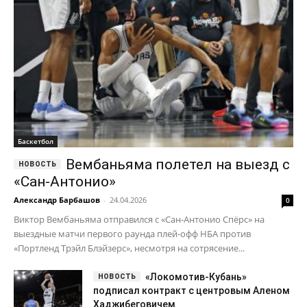
Баскетбол
Вембаньяма полетел на выезд с
«Сан-Антонио»
Александр Барбашов
-
24.04.2026
0
Виктор Вембаньяма отправился с «Сан-Антонио Спёрс» на
выездные матчи первого раунда плей-офф НБА против
«Портленд Трэйл Блэйзерс», несмотря на сотрясение...
«Локомотив-Кубань»
подписал контракт с центровым Аленом
Хаджибеговичем
20.02.2026
Итудис поздравил ЦСКА с
историческим чемпионством ВТБ
10.06.2026
Егор Дёмин сравнил Москву и
Нью-Йорк