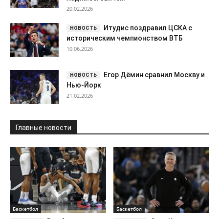
21.02.2026
Главные новости
Баскетбол
Баскетбол
Вембаньяма
Стив Керр
полетел на выезд с «Сан-
продлил карьеру после
Антонио»
победы над «Клипперс»