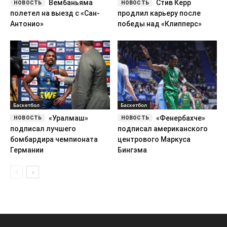
Баскетбол
Баскетбол
«Уралмаш»
«Фенербахче»
подписал лучшего
подписал американского
бомбардира чемпионата
центрового Маркуса
Германии
Бингэма
Сила Спорта — коротко о том, что происходит в спорте.
ООО «Сила Спорта Медиа»
ИНН 9703236408 / ОГРН 1267700014801
г. Москва, Пресненская наб., д. 12
Сетевое издание «silasporta.ru». Свидетельство о регистрации СМИ