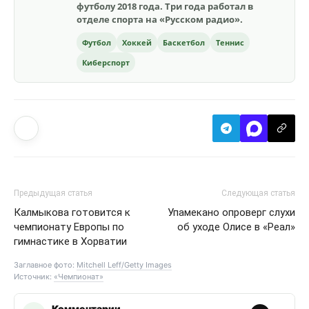
футболу 2018 года. Три года работал в
отделе спорта на «Русском радио».
Футбол
Хоккей
Баскетбол
Теннис
Киберспорт
Предыдущая статья
Следующая статья
Калмыкова готовится к
Упамекано опроверг слухи
чемпионату Европы по
об уходе Олисе в «Реал»
гимнастике в Хорватии
Заглавное фото:
Mitchell Leff/Getty Images
Источник:
«Чемпионат»
Комментарии