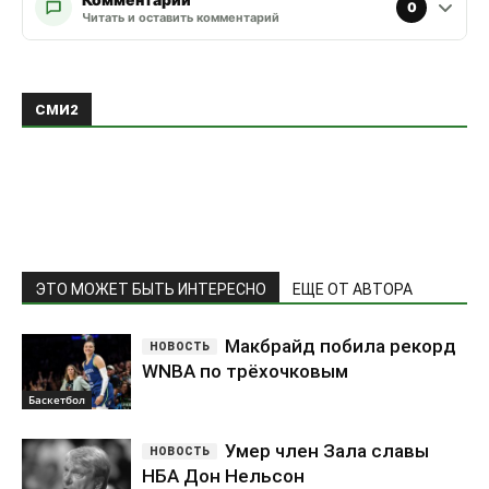
0
Читать и оставить комментарий
ЭТО МОЖЕТ БЫТЬ ИНТЕРЕСНО
ЕЩЕ ОТ АВТОРА
Макбрайд побила рекорд
WNBA по трёхочковым
Баскетбол
Умер член Зала славы
НБА Дон Нельсон
Баскетбол
Маркос Найт перешёл в
«Локомотив-Кубань»
Баскетбол