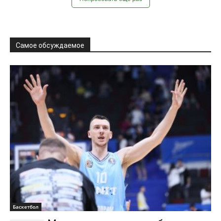
Баскетбол
Мартюк высказался об
усталости в серии с «Локомотивом-
Кубань»
Алексей Романов
-
03.06.2026
0
Центровой «Зенита» Андрей Мартюк прокомментировал
усталость игроков после победы над «Локомотивом-Кубань» во
втором матче серии за третье место Единой лиги...