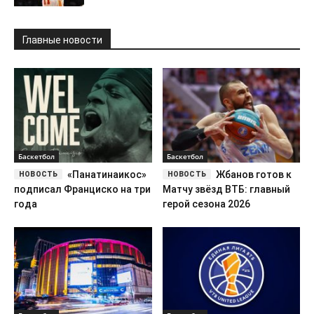
Баскетбол
Баскетбол
«Панатинаикос»
Жбанов готов к
подписал Франциско на три
Матчу звёзд ВТБ: главный
года
герой сезона 2026
Баскетбол
Баскетбол
Полиция Нью-
Единая лига ВТБ
Йорка запретила уличный
возвращает двухэтапный
просмотр матча «Никс» из-
формат в сезоне-2026/2027
за риска беспорядков