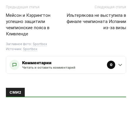
Предыдущая статья
Следующая статья
Мейсон и Кэррингтон
Ильтерякова не выступила в
успешно защитили
финале чемпионата Испании
чемпионские пояса в
из-за визы
Кливленде
Заглавное фото:
Sportbox
Источник:
Sportbox
Комментарии
0
Читать и оставить комментарий
ЭТО МОЖЕТ БЫТЬ ИНТЕРЕСНО
ЕЩЕ ОТ АВТОРА
«Лейкерс» не
договорились с Кумингой по
обмену
Баскетбол
Ведищев назвал отъезд