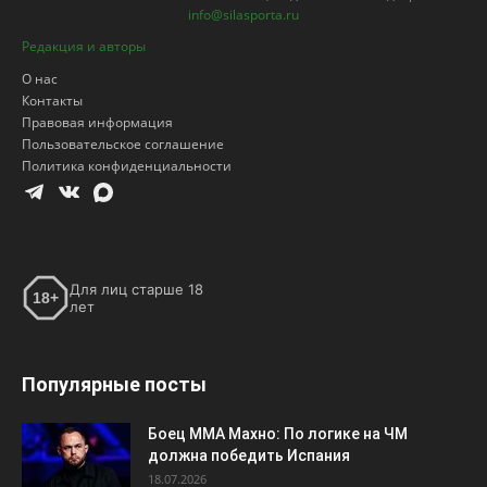
Для лиц старше 18
18+
лет
Популярные посты
Боец ММА Махно: По логике на ЧМ
должна победить Испания
18.07.2026
Шараканов заработает в «Динамо» 10
миллионов рублей
29.07.2026
Никита Кучеров возглавил гонку
российских снайперов НХЛ, обойдя
Кирилла Капризова