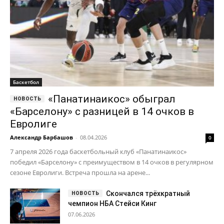
Баскетбол
«Панатинаикос» обыграл
«Барселону» с разницей в 14 очков в
Евролиге
Александр Барбашов
-
08.04.2026
0
7 апреля 2026 года баскетбольный клуб «Панатинаикос»
победил «Барселону» с преимуществом в 14 очков в регулярном
сезоне Евролиги. Встреча прошла на арене...
Скончался трёхкратный
чемпион НБА Стейси Кинг
07.06.2026