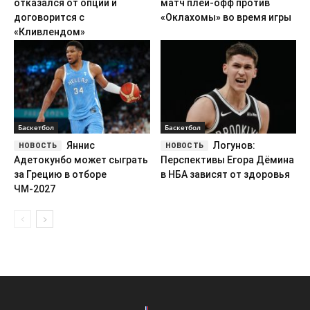
отказался от опции и
матч плей-офф против
договорится с
«Оклахомы» во время игры
«Кливлендом»
Баскетбол
Баскетбол
Яннис
Логунов:
Адетокунбо может сыграть
Перспективы Егора Дёмина
за Грецию в отборе
в НБА зависят от здоровья
ЧМ-2027