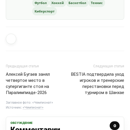
Футбол
Хоккей
Баскетбол
Теннис
Киберспорт
Предыдущая статья
Следующая статья
Алексей Бугаев занял
BESTIA подтвердила уход
четвертое место в
игроков и тренерские
супергиганте стоя на
перестановки перед
Паралимпиаде-2026
турниром в Шанхае
Заглавное фото: «Чемпионат»
Источник:
«Чемпионат»
ОБСУЖДЕНИЕ
0
Комментарии