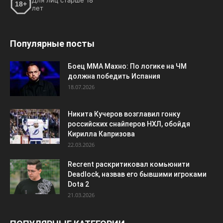
Для лиц старше 18
18+
лет
Популярные посты
Боец ММА Махно: По логике на ЧМ
должна победить Испания
18.07.2026
Никита Кучеров возглавил гонку
российских снайперов НХЛ, обойдя
Кирилла Капризова
22.03.2026
Recrent раскритиковал комьюнити
Deadlock, назвав его бывшими игроками
Dota 2
21.03.2026