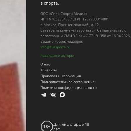
в спорте.
ООО «Сила Спорта Медиа»
ИНН 9703236408 / ОГРН 1267700014801
г. Москва, Пресненская наб., д. 12
Сетевое издание «silasporta.ru». Свидетельство о
регистрации СМИ ЭЛ № ФС 77 - 91358 от 16.04.2026,
выдано Роскомнадзором
info@silasporta.ru
Редакция и авторы
О нас
Контакты
Правовая информация
Пользовательское соглашение
Политика конфиденциальности
Для лиц старше 18
18+
лет