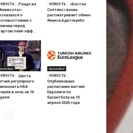
Рэндл из
«Бостон
Миннесоты»
Селтикс» вновь
ысказался о
рассматривает обмен
ротивостоянии с
Янниса Адетокунбо
окичем перед
тартом плей-офф...
аскетбол
Баскетбол
Шесть
атчей регулярного
Опубликовано
емпионата НБА
расписание матчей
ошли в ночь на 10
Евролиги по
преля
баскетболу на 10
апреля 2026 года