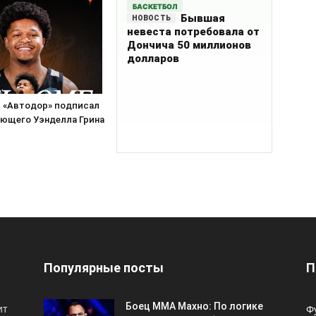
БАСКЕТБОЛ
Бывшая
невеста потребовала от
Дончича 50 миллионов
долларов
«Автодор» подписал
ющего Уэнделла Грина
Популярные посты
П
Боец ММА Махно: По логике
ит
Ф