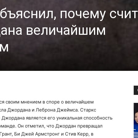
бъяснил, почему счит
ана величайшим
ом
ся своим мнением в споре о величайшем
йкла Джордана и Леброна Джеймса. Старкс
 Джордана является его уникальная способность
оманде. Он отметил, что Джордан превращал
 Грант, Би Джей Армстронг и Стив Керр, в