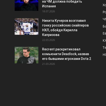
на ЧМ должна победить
Х
Испания
18.07.2026
Р
Ч
Никита Кучеров возглавил
гонку российских снайперов
Б
НХЛ, обойдя Кирилла
Е
Капризова
22.03.2026
К
Т
Recrent раскритиковал
комьюнити Deadlock, назвав
Н
его бывшими игроками Dota 2
21.03.2026