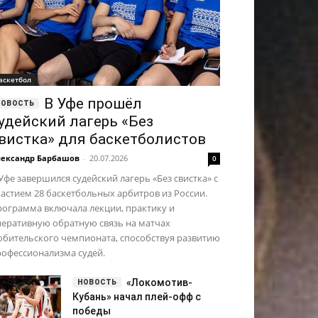
аскетбол
В Уфе прошёл
удейский лагерь «Без
вистка» для баскетболистов
ександр Барбашов
-
20.07.2026
0
Уфе завершился судейский лагерь «Без свистка» с
астием 28 баскетбольных арбитров из России.
рограмма включала лекции, практику и
перативную обратную связь на матчах
юбительского чемпионата, способствуя развитию
рофессионализма судей.
«Локомотив-
Кубань» начал плей-офф с
победы