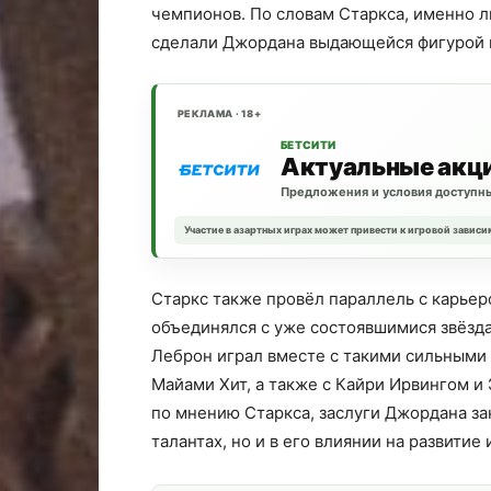
чемпионов. По словам Старкса, именно л
сделали Джордана выдающейся фигурой в
РЕКЛАМА · 18+
БЕТСИТИ
Актуальные акц
Предложения и условия доступны
Участие в азартных играх может привести к игровой зависи
Старкс также провёл параллель с карье
объединялся с уже состоявшимися звёзда
Леброн играл вместе с такими сильными 
Майами Хит, а также с Кайри Ирвингом и 
по мнению Старкса, заслуги Джордана за
талантах, но и в его влиянии на развитие 