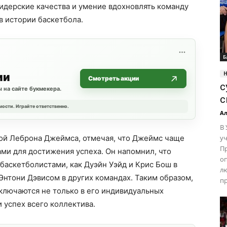
идерские качества и умение вдохновлять команду
 истории баскетбола.
Б
ии
Смотреть акции
с
 на сайте букмекера.
с
мости. Играйте ответственно.
Ал
В 
рой Леброна Джеймса, отмечая, что Джеймс чаще
уч
П
ми для достижения успеха. Он напомнил, что
о
баскетболистами, как Дуэйн Уэйд и Крис Бош в
л
Энтони Дэвисом в других командах. Таким образом,
п
ключаются не только в его индивидуальных
и успех всего коллектива.