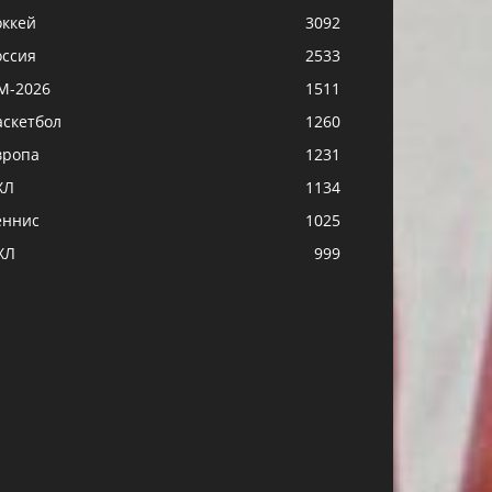
оккей
3092
оссия
2533
М-2026
1511
аскетбол
1260
вропа
1231
ХЛ
1134
еннис
1025
ХЛ
999