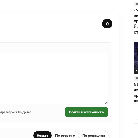
«
в
п
0
Й
с
Б
м
ч
пр
а
да через Яндекс.
Войти и отправить
Новые
По ответам
По реакциям