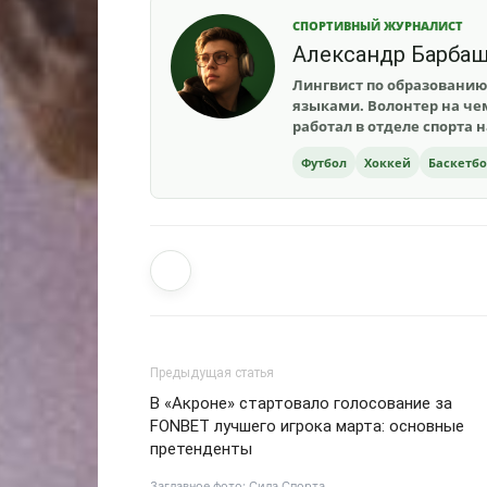
СПОРТИВНЫЙ ЖУРНАЛИСТ
Александр Барба
Лингвист по образованию
языками. Волонтер на чем
работал в отделе спорта 
Футбол
Хоккей
Баскетб
Предыдущая статья
В «Акроне» стартовало голосование за
FONBET лучшего игрока марта: основные
претенденты
Заглавное фото: Сила Спорта