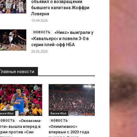
объявил о возвращении
бывшего капитана Жоффри
Ловерня
15.04.2026
«Никс» выиграли у
«Кавальерс» и повели 3-0 в
серии плей-офф НБА
24.05.2026
Главные новости
аскетбол
Баскетбол
«Оклахома-
ити» вышла вперед в
«Олимпиакос»
ерии против «Сан-
впервые с 2023 года