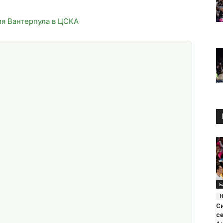
ия Вантерпула в ЦСКА
Б
С
с