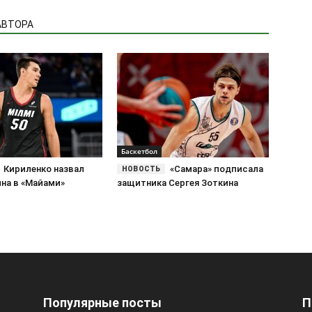
АВТОРА
Баскетбол
Кириленко назвал
«Самара» подписала
ина в «Майами»
защитника Сергея Зоткина
Популярные посты
П