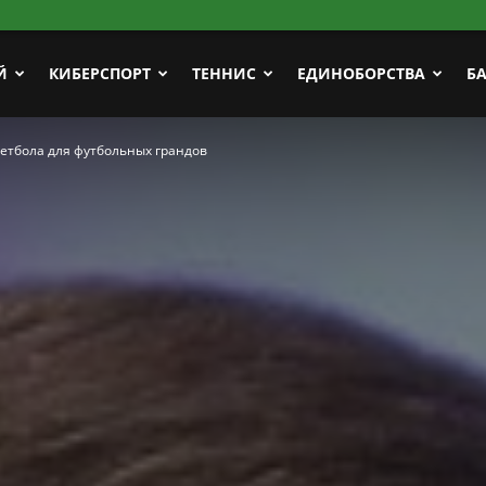
Й
КИБЕРСПОРТ
ТЕННИС
ЕДИНОБОРСТВА
Б
етбола для футбольных грандов