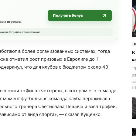
Получить бонус
вых игроков.
мости. Играйте ответственно.
Б
ботают в более организованных системах, тогда
к
кже отметил рост призовых в Евролиге до 1
Ал
одчеркнул, что для клубов с бюджетом около 40
13
р
з
НБ
вспомнил «Финал четырех», в котором его команда
тот момент футбольная команда клуба переживала
ольного тренера Светислава Пешича и взял трофей.
зависимо от вида спорта», — сказал Кущенко.