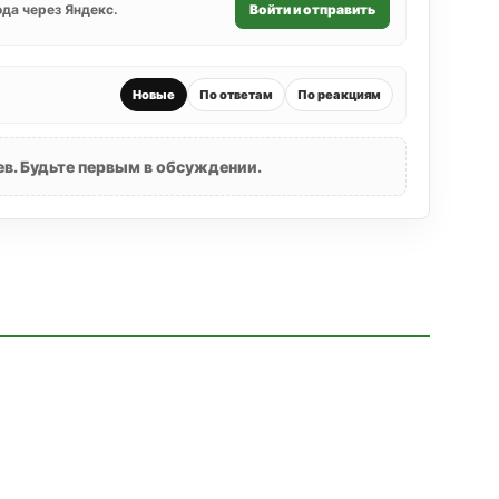
да через Яндекс.
Войти и отправить
Новые
По ответам
По реакциям
в. Будьте первым в обсуждении.