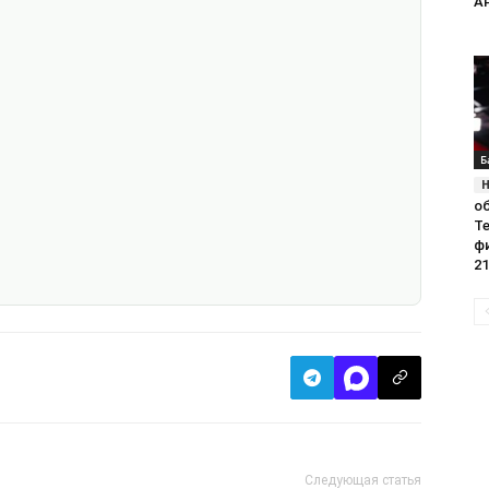
А
Б
о
Т
ф
21
Следующая статья