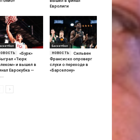
нтонио»
вышел в финал
Евролиги
аскетбол
Баскетбол
«Бурк»
Сильвен
быграл «Тюрк
Франсиско опроверг
елеком» и вышел в
слухи о переходе в
инал Еврокубка —
«Барселону»
...