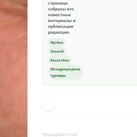
странице
собраны его
новостные
материалы и
публикации
редакции.
Футбол
Хоккей
Баскетбол
Международные
турниры
Предыдущая статья