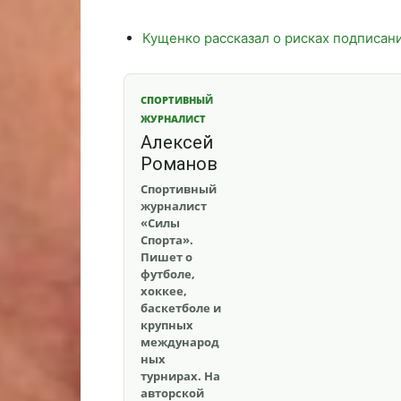
Кущенко рассказал о рисках подписан
СПОРТИВНЫЙ
ЖУРНАЛИСТ
Алексей
Романов
Спортивный
журналист
«Силы
Спорта».
Пишет о
футболе,
хоккее,
баскетболе и
крупных
международ
ных
турнирах. На
авторской