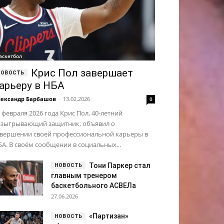
аскетбол
Крис Пол завершает
арьеру в НБА
ександр Барбашов
-
13.02.2026
0
 февраля 2026 года Крис Пол, 40-летний
азыгрывающий защитник, объявил о
авершении своей профессиональной карьеры в
А. В своём сообщении в социальных...
Тони Паркер стал
главным тренером
баскетбольного АСВЕЛа
27.06.2026
«Партизан»