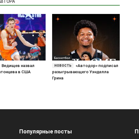
АВТОРА
Баскетбол
Ведищев назвал
«Автодор» подписал
атонцева в США
разыгрывающего Уэнделла
Грина
Популярные посты
П