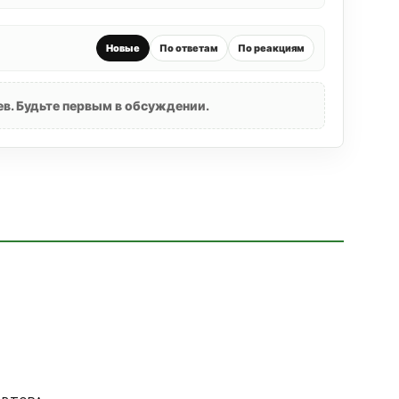
Новые
По ответам
По реакциям
в. Будьте первым в обсуждении.