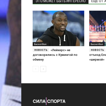
ЭТО МОЖЕТ БЫТЬ ИНТЕРЕСНО
ЕЩЕ ОТ 
Баскетбол
Баскетбол
«Лейкерс» не
договорились с Кумингой по
отъезд Ел
обмену
«ширмой»