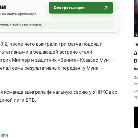
ии
Смотреть акции
 на сайте букмекера.
мости. Играйте ответственно.
Б
0:2, после чего выиграла три матча подряд и
льтативными в решающей встрече стали
а
в
трик Миллер и защитник «Зенита» Ксавьер Мун —
делал семь результативных передач, у Муна —
Ал
Фр
оп
се
я команда выиграла финальную серию у УНИКСа со
п
Единой лиги ВТБ.
лиги