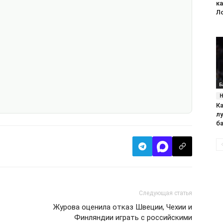
к
Л
Б
Ка
л
б
Следующая статья
Журова оценила отказ Швеции, Чехии и
Финляндии играть с российскими