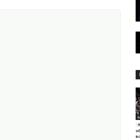
Б
о
в