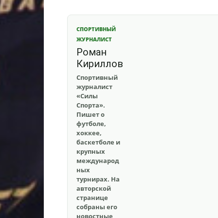
СПОРТИВНЫЙ
ЖУРНАЛИСТ
Роман
Кириллов
Спортивный
журналист
«Силы
Спорта».
Пишет о
футболе,
хоккее,
баскетболе и
крупных
международ
ных
турнирах. На
авторской
странице
собраны его
новостные