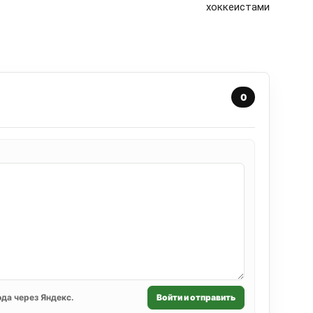
хоккеистами
0
да через Яндекс.
Войти и отправить