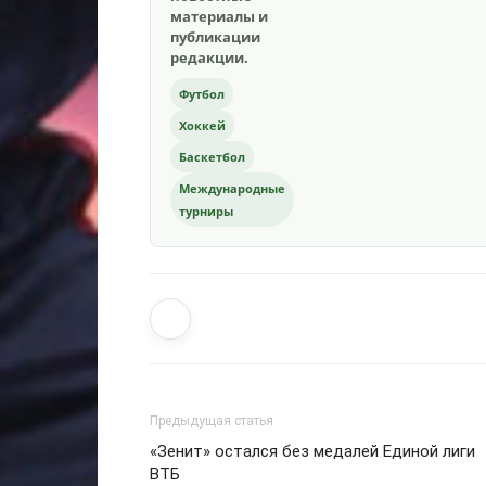
материалы и
публикации
редакции.
Футбол
Хоккей
Баскетбол
Международные
турниры
Предыдущая статья
«Зенит» остался без медалей Единой лиги
ВТБ