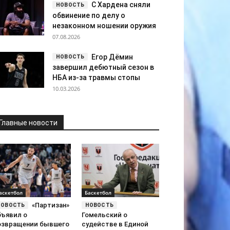
С Хардена сняли
обвинение по делу о
незаконном ношении оружия
07.08.2026
Егор Дёмин
завершил дебютный сезон в
НБА из-за травмы стопы
10.03.2026
Главные новости
аскетбол
Баскетбол
«Партизан»
бъявил о
Гомельский о
озвращении бывшего
судействе в Единой