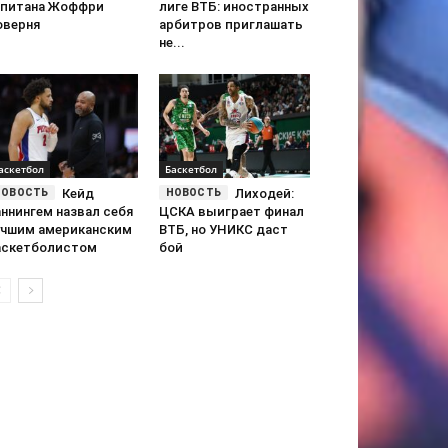
апитана Жоффри
лиге ВТБ: иностранных
оверня
арбитров приглашать
не...
аскетбол
Баскетбол
Кейд
Лиходей:
ннингем назвал себя
ЦСКА выиграет финал
учшим американским
ВТБ, но УНИКС даст
аскетболистом
бой