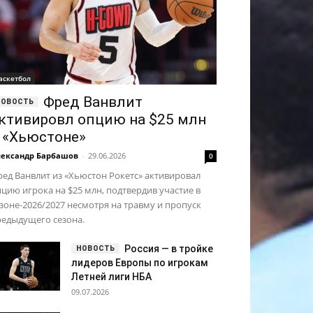
аскетбол
Фред Ванвлит
ктивировл опцию на $25 млн
 «Хьюстоне»
ександр Барбашов
-
29.06.2026
0
ед Ванвлит из «Хьюстон Рокетс» активировал
цию игрока на $25 млн, подтвердив участие в
зоне-2026/2027 несмотря на травму и пропуск
редыдущего сезона.
Россия — в тройке
лидеров Европы по игрокам
Летней лиги НБА
09.07.2026