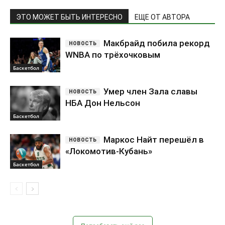
ЭТО МОЖЕТ БЫТЬ ИНТЕРЕСНО
ЕЩЕ ОТ АВТОРА
Макбрайд побила рекорд
WNBA по трёхочковым
Баскетбол
Умер член Зала славы
НБА Дон Нельсон
Баскетбол
Маркос Найт перешёл в
«Локомотив-Кубань»
Баскетбол