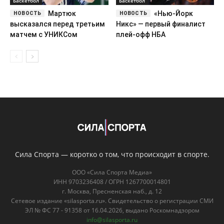
Баскетбол
Баскетбол
Мартюк
«Нью-Йорк
высказался перед третьим
Никс» — первый финалист
матчем с УНИКСом
плей-офф НБА
Сила Спорта — коротко о том, что происходит в спорте.
ООО «Сила Спорта Медиа»
ИНН 9703236408 / ОГРН 1267700014801
г. Москва, Пресненская наб., д. 12
Сетевое издание «silasporta.ru». Свидетельство о регистрации СМИ
ЭЛ № ФС 77 - 91358 от 16.04.2026, выдано Роскомнадзором
info@silasporta.ru