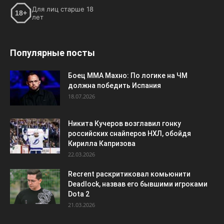
Для лиц старше 18
18+
лет
Популярные посты
Боец ММА Махно: По логике на ЧМ
должна победить Испания
18.07.2026
Никита Кучеров возглавил гонку
российских снайперов НХЛ, обойдя
Кирилла Капризова
22.03.2026
Recrent раскритиковал комьюнити
Deadlock, назвав его бывшими игроками
Dota 2
21.03.2026