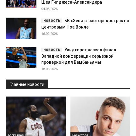
Шея Гилджеса-Александера
04.03.2026
БК «Зенит» расторг контракт с
центровым Ноа Вонле
16.02.2026
Уиндхорст назвал финал
Западной конференции серьезной
проверкой для Вембаньямы
18.05.2026
Главные новости
Баскетбол
Баскетбол