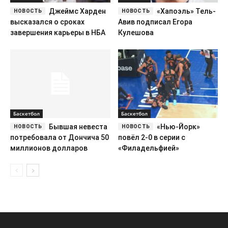
Джеймс Харден
«Хапоэль» Тель-
высказался о сроках
Авив подписал Егора
завершения карьеры в НБА
Кулешова
Баскетбол
Баскетбол
Бывшая невеста
«Нью-Йорк»
потребовала от Дончича 50
повёл 2-0 в серии с
миллионов долларов
«Филадельфией»