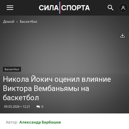
Домой
Баскетбол
Ск
Баскетбол
Никола Йокич оценил влияние
Виктора Вембаньямы на
баскетбол
09.03.2026 • 12:21
0
Автор:
Александр Барбашов