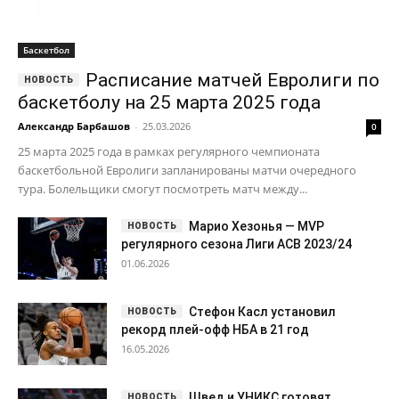
Баскетбол
Расписание матчей Евролиги по
баскетболу на 25 марта 2025 года
Александр Барбашов
-
25.03.2026
0
25 марта 2025 года в рамках регулярного чемпионата
баскетбольной Евролиги запланированы матчи очередного
тура. Болельщики смогут посмотреть матч между...
Марио Хезонья — MVP
регулярного сезона Лиги ACB 2023/24
01.06.2026
Стефон Касл установил
рекорд плей-офф НБА в 21 год
16.05.2026
Швед и УНИКС готовят