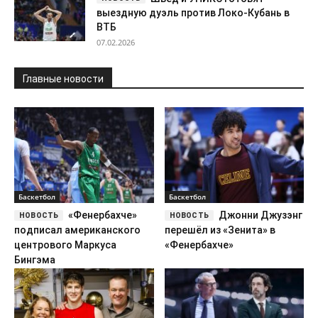
выездную дуэль против Локо-Кубань в
ВТБ
07.02.2026
Главные новости
Баскетбол
Баскетбол
«Фенербахче»
Джонни Джузэнг
подписал американского
перешёл из «Зенита» в
центрового Маркуса
«Фенербахче»
Бингэма