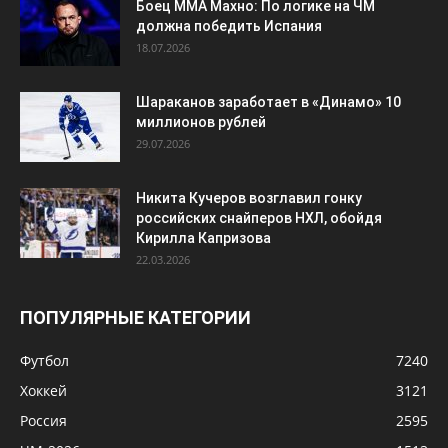
Боец ММА Махно: По логике на ЧМ
должна победить Испания
18.07.2026
Шараканов заработает в «Динамо» 10
миллионов рублей
29.07.2026
Никита Кучеров возглавил гонку
российских снайперов НХЛ, обойдя
Кирилла Капризова
22.03.2026
ПОПУЛЯРНЫЕ КАТЕГОРИИ
Футбол
7240
Хоккей
3121
Россия
2595