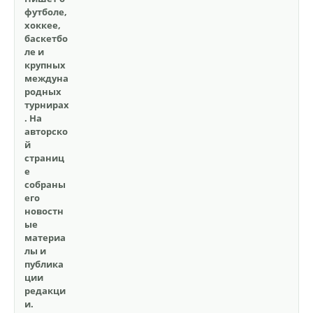
футболе,
хоккее,
баскетбо
ле и
крупных
междуна
родных
турнирах
. На
авторско
й
страниц
е
собраны
его
новостн
ые
материа
лы и
публика
ции
редакци
и.