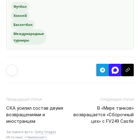
Футбол
Хоккей
Баскетбол
Международные
турниры
Предыдущая статья
Следующая статья
СКА усилил состав двумя
В «Мире танков»
возвращениями и
возвращается «Сборочный
иностранцем
цех» с FV249 Castle
Заглавное фото:
Getty Images
Источник:
«Чемпионат»