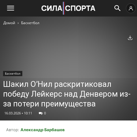
Домой
Баскетбол
Ск
Баскетбол
Шакил О’Нил раскритиковал
победу Лейкерс над Денвером из-
за потери преимущества
16.03.2026 • 10:11
0
Автор:
Александр Барбашов