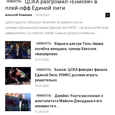
ЦСКА разгромил «Енисей» в
плей-офф Единой лиги
Алексей Романов
-
28.04.2026
0
ЦСКА крупно обыграл «Енисей» в первом матче
четвертьфинальной серии Единой лиги ВТБ — встреча в Москве
завершилась со счётом 104:66. Самым результативным...
Взрыв в центре Тель-Авива:
погибла женщина, тренер Хапоэля
эвакуирован
03.03.2026
Быков: ЦСКА фаворит финала
Единой Лиги, УНИКС должен играть
решительно
30.05.2026
Джеймс Уорти рассказал о
менталитете Майкла Джордана и его
ненависти к...
01.04.2026