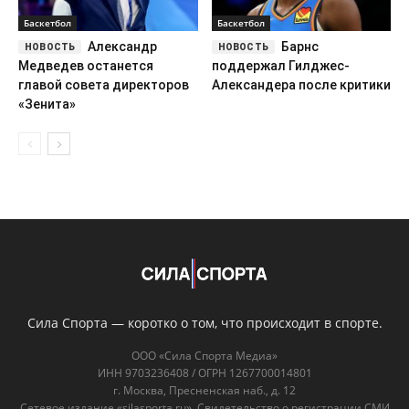
Баскетбол
Баскетбол
Александр
Барнс
Медведев останется
поддержал Гилджес-
главой совета директоров
Александера после критики
«Зенита»
Сила Спорта — коротко о том, что происходит в спорте.
ООО «Сила Спорта Медиа»
ИНН 9703236408 / ОГРН 1267700014801
г. Москва, Пресненская наб., д. 12
Сетевое издание «silasporta.ru». Свидетельство о регистрации СМИ