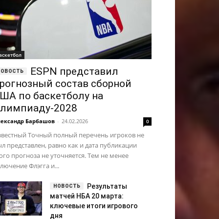
аскетбол
ESPN представил
рогнозный состав сборной
ША по баскетболу на
лимпиаду-2028
ександр Барбашов
-
24.02.2026
0
звестный Точный полный перечень игроков не
л представлен, равно как и дата публикации
ого прогноза не уточняется. Тем не менее
лючение Флэгга и...
Результаты
матчей НБА 20 марта:
ключевые итоги игрового
дня