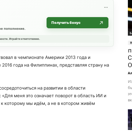
Получить бонус
ое пополнение.
Б
мости. Играйте ответственно.
п
С
вовал в чемпионате Америки 2013 года и
О
2016 года на Филиппинах, представляя страну на
Ал
И
бы
сосредоточиться на развитии в области
эт
 «Для меня это означает поворот в область ИИ и
вк
 к которому мы идём, а не в котором живём