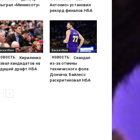
быграл «Миннесоту»
Антонио» установил
рекорд финалов НБА
аскетбол
Баскетбол
Кириленко
Скандал
азвал кандидатов на
из-за отмены
удущий драфт НБА
технического фола
Дончича: Байлесс
раскритиковал НБА