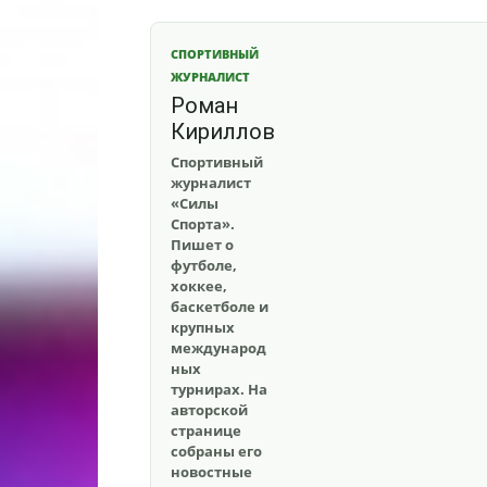
СПОРТИВНЫЙ
ЖУРНАЛИСТ
Роман
Кириллов
Спортивный
журналист
«Силы
Спорта».
Пишет о
футболе,
хоккее,
баскетболе и
крупных
международ
ных
турнирах. На
авторской
странице
собраны его
новостные