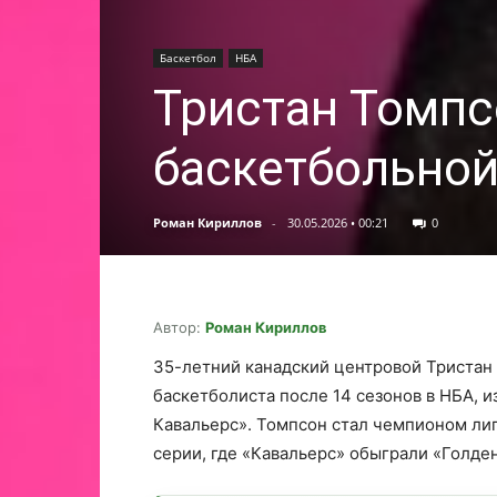
Баскетбол
НБА
Тристан Томпс
баскетбольно
Роман Кириллов
-
30.05.2026 • 00:21
0
Автор:
Роман Кириллов
35-летний канадский центровой Тристан
баскетболиста после 14 сезонов в НБА, и
Кавальерс». Томпсон стал чемпионом лиг
серии, где «Кавальерс» обыграли «Голден