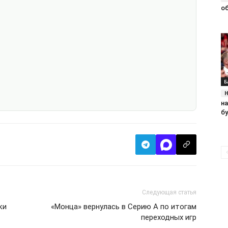
о
Б
н
б
Следующая статья
ки
«Монца» вернулась в Серию А по итогам
переходных игр