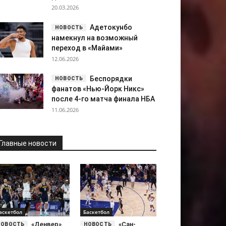
20.03.2026
Адетокунбо
намекнул на возможный
переход в «Майами»
12.06.2026
Беспорядки
фанатов «Нью-Йорк Никс»
после 4-го матча финала НБА
11.06.2026
Главные новости
аскетбол
Баскетбол
«Денвер»
«Сан-