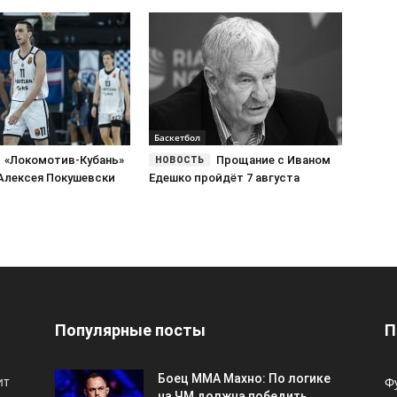
Баскетбол
«Локомотив-Кубань»
Прощание с Иваном
Алексея Покушевски
Едешко пройдёт 7 августа
Популярные посты
П
Боец ММА Махно: По логике
ит
Ф
на ЧМ должна победить