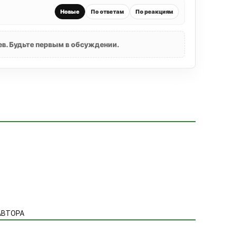
Новые
По ответам
По реакциям
в. Будьте первым в обсуждении.
АВТОРА