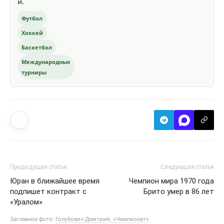
и.
Футбол
Хоккей
Баскетбол
Международные
турниры
Предыдущая статья
Следующая статья
Юран в ближайшее время
Чемпион мира 1970 года
подпишет контракт с
Брито умер в 86 лет
«Уралом»
Заглавное фото:
Голубович Дмитрий, «Чемпионат»