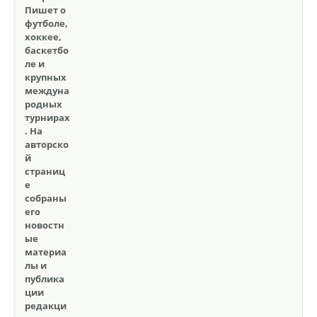
Пишет о
футболе,
хоккее,
баскетбо
ле и
крупных
междуна
родных
турнирах
. На
авторско
й
страниц
е
собраны
его
новостн
ые
материа
лы и
публика
ции
редакци