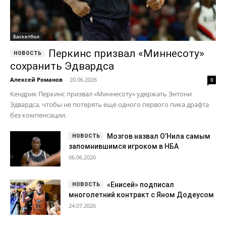
Баскетбол
Перкинс призвал «Миннесоту»
сохранить Эдвардса
Алексей Романов
-
20.06.2026
0
Кендрик Перкинс призвал «Миннесоту» удержать Энтони
Эдвардса, чтобы не потерять ещё одного первого пика драфта
без компенсации.
Мозгов назвал О’Нила самым
запомнившимся игроком в НБА
06.06.2026
«Енисей» подписал
многолетний контракт с Яном Додеусом
24.07.2026