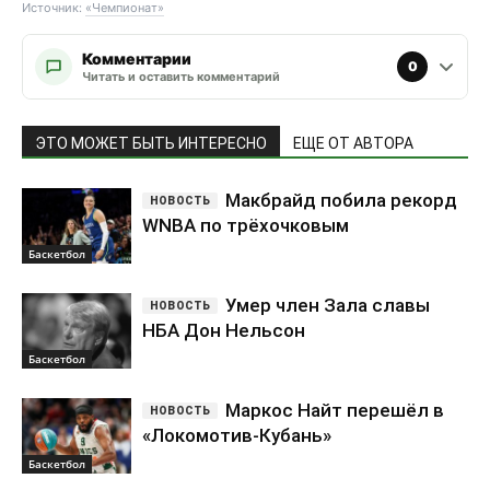
Источник:
«Чемпионат»
Комментарии
0
Читать и оставить комментарий
ЭТО МОЖЕТ БЫТЬ ИНТЕРЕСНО
ЕЩЕ ОТ АВТОРА
Макбрайд побила рекорд
WNBA по трёхочковым
Баскетбол
Умер член Зала славы
НБА Дон Нельсон
Баскетбол
Маркос Найт перешёл в
«Локомотив-Кубань»
Баскетбол