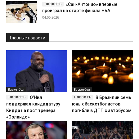
«Сан-Антонио» впервые
проиграл на старте финала НБА
04.06.2026
Главные новости
Баскетбол
Баскетбол
О’Нил
В Бразилии семь
поддержал кандидатуру
юных баскетболистов
Кидда на пост тренера
погибли в ДТП с автобусом
«Орландо»