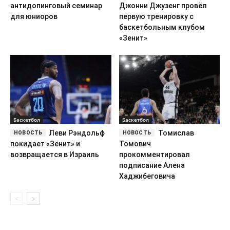
антидопинговый семинар
Джонни Джузенг провёл
для юниоров
первую тренировку с
баскетбольным клубом
«Зенит»
Баскетбол
Баскетбол
Леви Рэндольф
Томислав
покидает «Зенит» и
Томович
возвращается в Израиль
прокомментировал
подписание Алена
Хаджибеговича