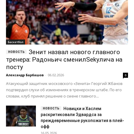
Баскетбол
Зенит назвал нового главного
тренера: Радоньич сменилSekулича на
посту
Александр Барбашов
-
06.02.2026
0
Атакующий защитник московского «Зенита» Георгий Жбанов
подтвердил слухи об изменениях в тренерском штабе. По его
словам, клуб принял решение о смене главного...
Новицки и Хаслем
раскритиковали Эдвардса за
преждевременные рукопожатия в плей-
офф
16.05.2026