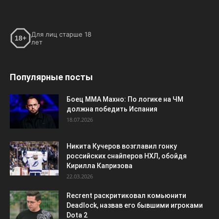
Для лиц старше 18
18+
лет
Популярные посты
Боец ММА Махно: По логике на ЧМ
должна победить Испания
18.07.2026
Никита Кучеров возглавил гонку
российских снайперов НХЛ, обойдя
Кирилла Капризова
22.03.2026
Recrent раскритиковал комьюнити
Deadlock, назвав его бывшими игроками
Dota 2