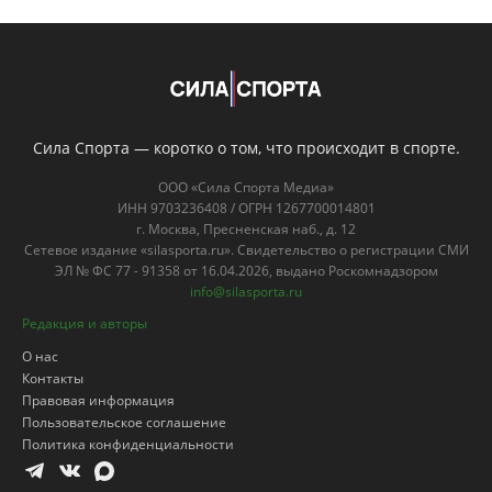
Сила Спорта — коротко о том, что происходит в спорте.
ООО «Сила Спорта Медиа»
ИНН 9703236408 / ОГРН 1267700014801
г. Москва, Пресненская наб., д. 12
Сетевое издание «silasporta.ru». Свидетельство о регистрации СМИ
ЭЛ № ФС 77 - 91358 от 16.04.2026, выдано Роскомнадзором
info@silasporta.ru
Редакция и авторы
О нас
Контакты
Правовая информация
Пользовательское соглашение
Политика конфиденциальности