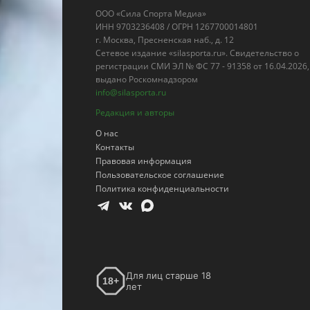
ООО «Сила Спорта Медиа»
ИНН 9703236408 / ОГРН 1267700014801
г. Москва, Пресненская наб., д. 12
Сетевое издание «silasporta.ru». Свидетельство о
регистрации СМИ ЭЛ № ФС 77 - 91358 от 16.04.2026,
выдано Роскомнадзором
info@silasporta.ru
Редакция и авторы
О нас
Контакты
Правовая информация
Пользовательское соглашение
Политика конфиденциальности
Для лиц старше 18
18+
лет