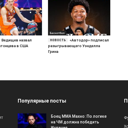
Баскетбол
Ведищев назвал
«Автодор» подписал
атонцева в США
разыгрывающего Уэнделла
Грина
Популярные посты
П
Боец ММА Махно: По логике
ит
Ф
на ЧМ должна победить
Х
Испания