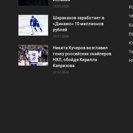
18.07.2026
Р
Ч
Шараканов заработает в
«Динамо» 10 миллионов
Б
рублей
Е
29.07.2026
К
Никита Кучеров возглавил
Т
гонку российских снайперов
НХЛ, обойдя Кирилла
Н
Капризова
22.03.2026