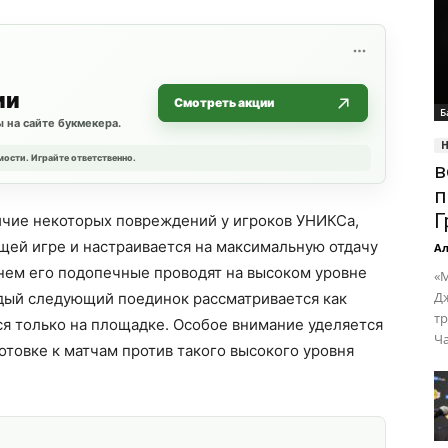
ии
Смотреть акции
Б
 на сайте букмекера.
мости. Играйте ответственно.
в
п
Г
личие некоторых повреждений у игроков УНИКСа,
щей игре и настраивается на максимальную отдачу
Ал
еднем его подопечные проводят на высоком уровне
«М
Д
ждый следующий поединок рассматривается как
т
тся только на площадке. Особое внимание уделяется
Ча
отовке к матчам против такого высокого уровня