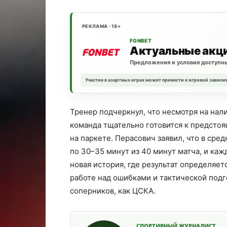
РЕКЛАМА · 18+
FONBET
Актуальные акц
Предложения и условия доступны
Участие в азартных играх может привести к игровой зависи
Тренер подчеркнул, что несмотря на на
команда тщательно готовится к предстоя
на паркете. Перасович заявил, что в ср
по 30–35 минут из 40 минут матча, и ка
новая история, где результат определяе
работе над ошибками и тактической подг
соперников, как ЦСКА.
СПОРТИВНЫЙ ЖУРНАЛИСТ