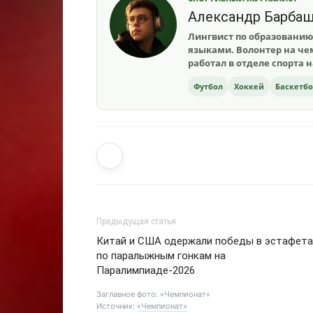
Александр Барба
Лингвист по образованию
языками. Волонтер на чем
работал в отделе спорта 
Футбол
Хоккей
Баскетб
Предыдущая статья
Китай и США одержали победы в эстафета
по паралыжным гонкам на
Паралимпиаде-2026
Заглавное фото: «Чемпионат»
Источник:
«Чемпионат»