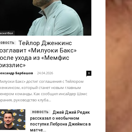
аскетбол
Тейлор Дженкинс
озглавит «Милуоки Бакс»
осле ухода из «Мемфис
риззлис»
ександр Барбашов
-
24.04.2026
0
илуоки Бакс» достиг соглашения с Тейлором
женкинсом, который станет новым главным
ренером команды. Как сообщил инсайдер Шэмс
рания, руководство клуба...
Джей Джей Редик
рассказал о необычном
поступке Леброна Джеймса в
матче...