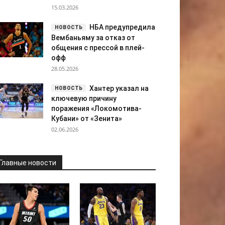
15.03.2026
НБА предупредила
Вембаньяму за отказ от
общения с прессой в плей-
офф
28.05.2026
Хантер указал на
ключевую причину
поражения «Локомотива-
Кубани» от «Зенита»
02.06.2026
Главные новости