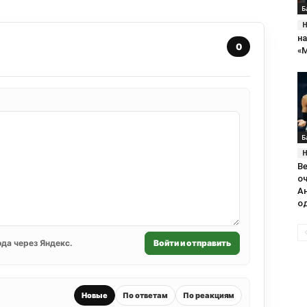
Б
на
0
«
Б
В
оч
А
о
да через Яндекс.
Войти и отправить
Новые
По ответам
По реакциям