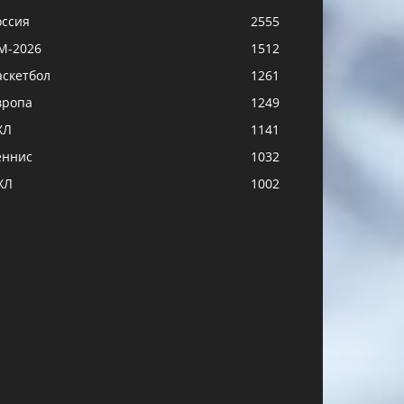
оссия
2555
М-2026
1512
аскетбол
1261
вропа
1249
ХЛ
1141
еннис
1032
ХЛ
1002