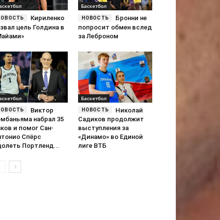
аскетбол
Баскетбол
Кириленко
Бронни не
звал цель Голдина в
попросит обмен вслед
Майами»
за Леброном
аскетбол
Баскетбол
Виктор
Николай
ембаньяма набрал 35
Садиков продолжит
ков и помог Сан-
выступления за
нтонио Спёрс
«Динамо» во Единой
долеть Портленд...
лиге ВТБ