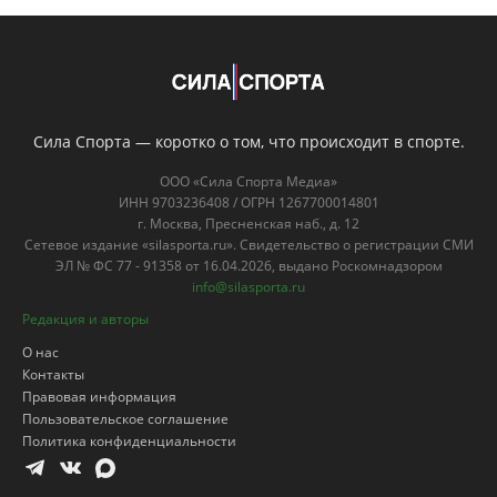
Сила Спорта — коротко о том, что происходит в спорте.
ООО «Сила Спорта Медиа»
ИНН 9703236408 / ОГРН 1267700014801
г. Москва, Пресненская наб., д. 12
Сетевое издание «silasporta.ru». Свидетельство о регистрации СМИ
ЭЛ № ФС 77 - 91358 от 16.04.2026, выдано Роскомнадзором
info@silasporta.ru
Редакция и авторы
О нас
Контакты
Правовая информация
Пользовательское соглашение
Политика конфиденциальности