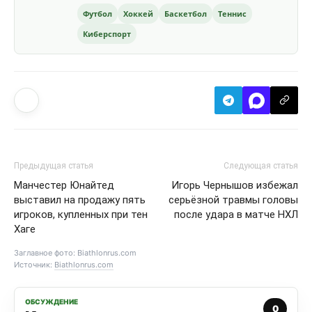
Футбол
Хоккей
Баскетбол
Теннис
Киберспорт
Предыдущая статья
Следующая статья
Манчестер Юнайтед
Игорь Чернышов избежал
выставил на продажу пять
серьёзной травмы головы
игроков, купленных при тен
после удара в матче НХЛ
Хаге
Заглавное фото: Biathlonrus.com
Источник:
Biathlonrus.com
ОБСУЖДЕНИЕ
0