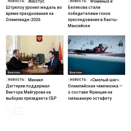
Жюстус
Фоминых и
Штрелоу уронил медаль во
Белякова стали
время празднования на
победителями гонок
Олимпиаде-2026
преследования в Ханты-
Мансийске
Биатлон
Биатлон
Михаил
«Смелый шаг».
Дегтярев поддержал
Олимпийская чемпионка —
Виктора Майгурова на
о составе Франции на
выборах президента СБР
смешанную эстафету