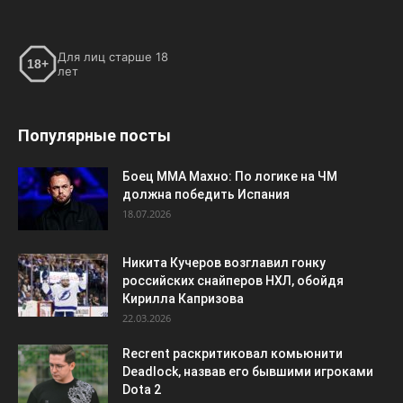
Для лиц старше 18
18+
лет
Популярные посты
Боец ММА Махно: По логике на ЧМ
должна победить Испания
18.07.2026
Никита Кучеров возглавил гонку
российских снайперов НХЛ, обойдя
Кирилла Капризова
22.03.2026
Recrent раскритиковал комьюнити
Deadlock, назвав его бывшими игроками
Dota 2