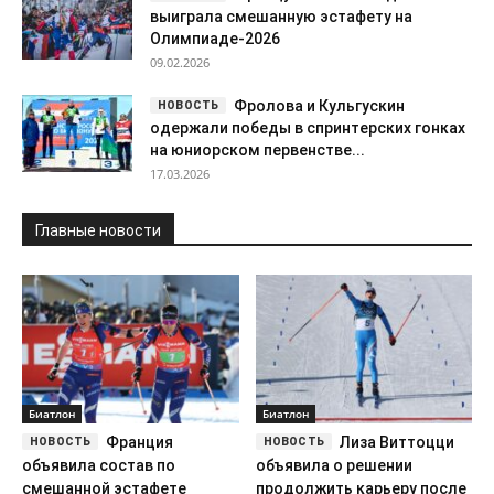
выиграла смешанную эстафету на
Олимпиаде-2026
09.02.2026
Фролова и Кульгускин
одержали победы в спринтерских гонках
на юниорском первенстве...
17.03.2026
Главные новости
Биатлон
Биатлон
Франция
Лиза Виттоцци
объявила состав по
объявила о решении
смешанной эстафете
продолжить карьеру после