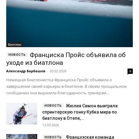
Биатлон
Франциска Пройс объявила об
уходе из биатлона
Александр Барбашов
-
20.02.2026
0
Немецкая биатлонистка Франциска Пройс объявила о
завершении своей карьеры в биатлоне. В своём прощальном
сообщении она выразила благодарность тренерам...
Жюлия Симон выиграла
спринтерскую гонку Кубка мира по
биатлону в Отепя,...
13.03.2026
Французская команда