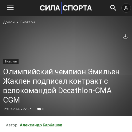
Домой
Биатлон
Ск
Биатлон
Олимпийский чемпион Эмильен
Жаклен подписал контракт с
велокомандой Decathlon-CMA
CGM
29.03.2026 • 22:57
0
Автор:
Александр Барбашов