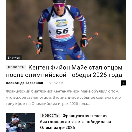
Биатлон
Кентен Фийон Майе стал отцом
после олимпийской победы 2026 года
Александр Барбашов
-
13.02.2026
0
Французский биатлонист Кентен Фийон Майе объявил о том,
что вскоре станет отцом. Это значимое событие совпало с его
триумфом на Олимпийских играх 2026 года...
Французская женская
биатлонная эстафета победила на
Олимпиаде-2026