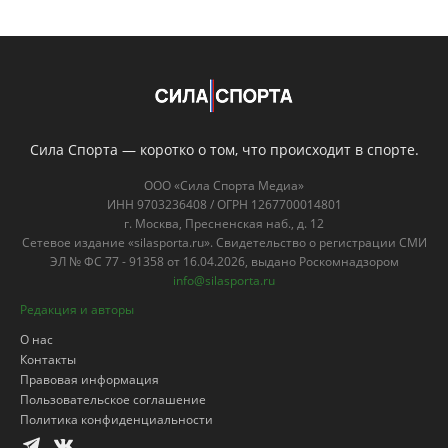
Сила Спорта — коротко о том, что происходит в спорте.
ООО «Сила Спорта Медиа»
ИНН 9703236408 / ОГРН 1267700014801
г. Москва, Пресненская наб., д. 12
Сетевое издание «silasporta.ru». Свидетельство о регистрации СМИ
ЭЛ № ФС 77 - 91358 от 16.04.2026, выдано Роскомнадзором
info@silasporta.ru
Редакция и авторы
О нас
Контакты
Правовая информация
Пользовательское соглашение
Политика конфиденциальности