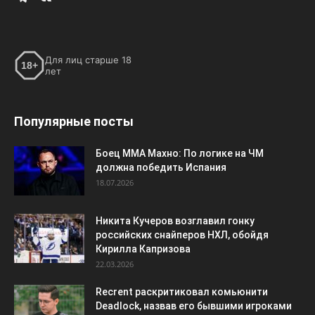
Для лиц старше 18
18+
лет
Популярные посты
Боец ММА Махно: По логике на ЧМ
должна победить Испания
18.07.2026
Никита Кучеров возглавил гонку
российских снайперов НХЛ, обойдя
Кирилла Капризова
22.03.2026
Recrent раскритиковал комьюнити
Deadlock, назвав его бывшими игроками