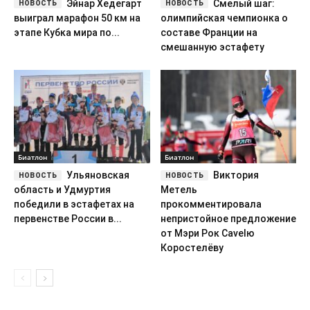
Эйнар Хедегарт
Смелый шаг:
выиграл марафон 50 км на
олимпийская чемпионка о
этапе Кубка мира по...
составе Франции на
смешанную эстафету
Биатлон
Биатлон
Ульяновская
Виктория
область и Удмуртия
Метель
победили в эстафетах на
прокомментировала
первенстве России в...
непристойное предложение
от Мэри Рок Сavelю
Коростелёву