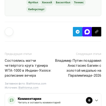
Футбол
Хоккей
Баскетбол
Теннис
Киберспорт
Предыдущая статья
Следующая статья
Состоялись матчи
Владимир Путин поздравил
четвёртого круга турнира
Анастасию Багиян с
WTA-1000 в Индиан-Уэллсе:
золотой медалью на
расписание вечера
Паралимпиаде-2026
Заглавное фото: Biathlonrus.com
Источник:
Biathlonrus.com
Комментарии
0
Читать и оставить комментарий