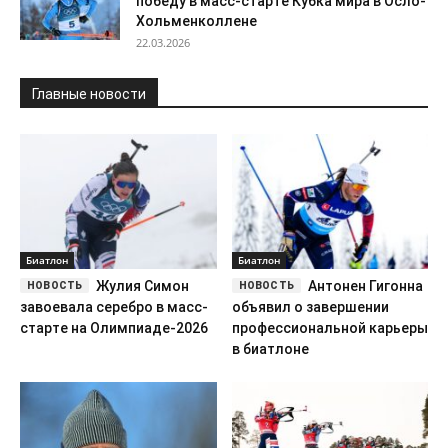
победу в масс-старте Кубка мира в Осло-
Хольменколлене
22.03.2026
Главные новости
Биатлон
Биатлон
Жулия Симон
Антонен Гигонна
завоевала серебро в масс-
объявил о завершении
старте на Олимпиаде-2026
профессиональной карьеры
в биатлоне