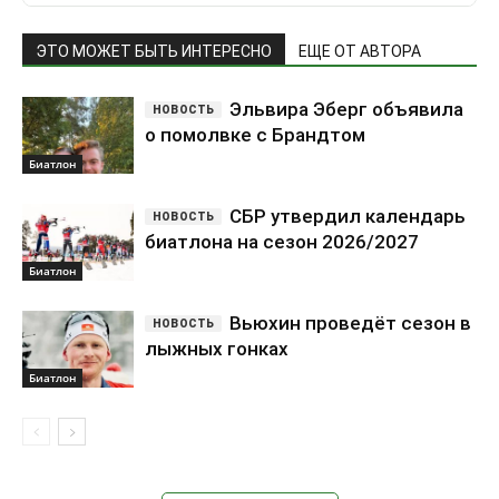
ЭТО МОЖЕТ БЫТЬ ИНТЕРЕСНО
ЕЩЕ ОТ АВТОРА
Эльвира Эберг объявила
о помолвке с Брандтом
Биатлон
СБР утвердил календарь
биатлона на сезон 2026/2027
Биатлон
Вьюхин проведёт сезон в
лыжных гонках
Биатлон