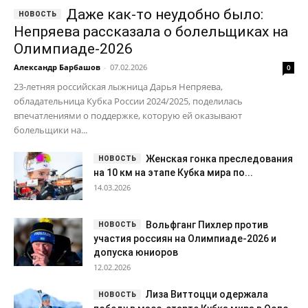
Даже как-то неудобно было:
Непряева рассказала о болельщиках на
Олимпиаде-2026
Александр Барбашов
-
07.02.2026
0
23-летняя российская лыжница Дарья Непряева,
обладательница Кубка России 2024/2025, поделилась
впечатлениями о поддержке, которую ей оказывают
болельщики на...
Женская гонка преследования
на 10 км на этапе Кубка мира по...
14.03.2026
Вольфганг Пихлер против
участия россиян на Олимпиаде-2026 и
допуска юниоров
12.02.2026
Лиза Виттоцци одержала