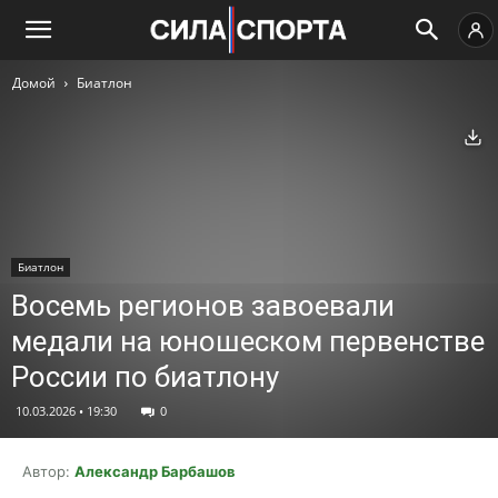
Домой
Биатлон
Ск
Биатлон
Восемь регионов завоевали
медали на юношеском первенстве
России по биатлону
10.03.2026 • 19:30
0
Автор:
Александр Барбашов