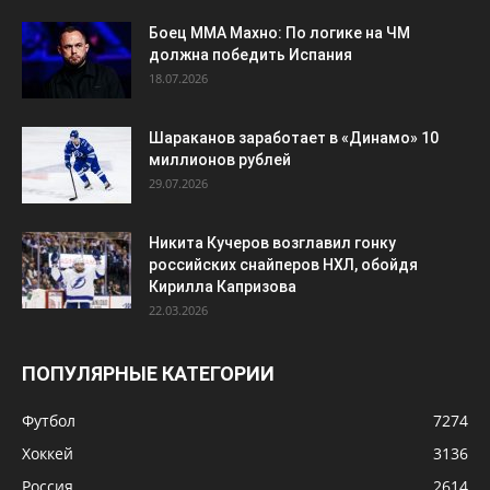
Боец ММА Махно: По логике на ЧМ
должна победить Испания
18.07.2026
Шараканов заработает в «Динамо» 10
миллионов рублей
29.07.2026
Никита Кучеров возглавил гонку
российских снайперов НХЛ, обойдя
Кирилла Капризова
22.03.2026
ПОПУЛЯРНЫЕ КАТЕГОРИИ
Футбол
7274
Хоккей
3136
Россия
2614