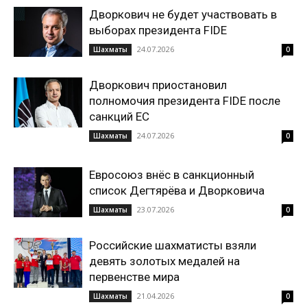
Дворкович не будет участвовать в
выборах президента FIDE
24.07.2026
Шахматы
0
Дворкович приостановил
полномочия президента FIDE после
санкций ЕС
24.07.2026
Шахматы
0
Евросоюз внёс в санкционный
список Дегтярёва и Дворковича
23.07.2026
Шахматы
0
Российские шахматисты взяли
девять золотых медалей на
первенстве мира
21.04.2026
Шахматы
0