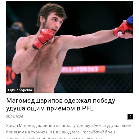
Единоборства
Магомедшарипов одержал победу
удушающим приёмом в PFL
28.06.2026
0
Хасан Магомедшарипов выиграл у Джошуа Уимса удушающим
приемом на турнире PFL в Сан-Диего. Российский боец
завершил бой в первом раунде и сохранил статус