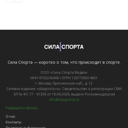
Сила Спорта — коротко о том, что происходит в спорте.
ООО «Сила Спорта Медиа»
ИНН 9703236408 / ОГРН 1267700014801
г. Москва, Пресненская наб., д. 12
Сетевое издание «silasporta.ru». Свидетельство о регистрации СМИ
ЭЛ № ФС 77 - 91358 от 16.04.2026, выдано Роскомнадзором
info@silasporta.ru
Редакция и авторы
О нас
Контакты
Правовая информация