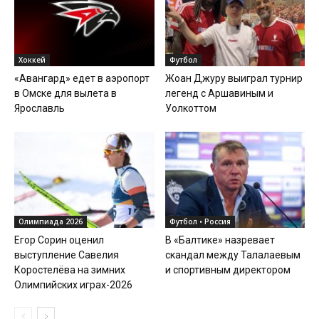
Хоккей
Футбол
«Авангард» едет в аэропорт
Жоан Джуру выиграл турнир
в Омске для вылета в
легенд с Аршавиным и
Ярославль
Уолкоттом
Олимпиада 2026
Футбол • Россия
Егор Сорин оценил
В «Балтике» назревает
выступление Савелия
скандал между Талалаевым
Коростелёва на зимних
и спортивным директором
Олимпийских играх-2026