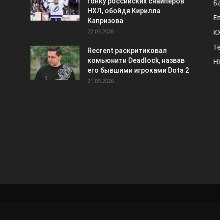
гонку российских снайперов
Б
НХЛ, обойдя Кирилла
Е
Капризова
22.03.2026
К
Т
Recrent раскритиковал
комьюнити Deadlock, назвав
Н
его бывшими игроками Dota 2
21.03.2026