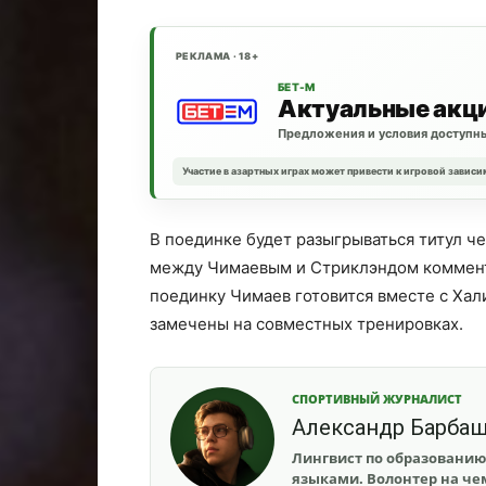
РЕКЛАМА · 18+
БЕТ-М
Актуальные акц
Предложения и условия доступны
Участие в азартных играх может привести к игровой зависи
В поединке будет разыгрываться титул че
между Чимаевым и Стриклэндом комменти
поединку Чимаев готовится вместе с Ха
замечены на совместных тренировках.
СПОРТИВНЫЙ ЖУРНАЛИСТ
Александр Барба
Лингвист по образованию
языками. Волонтер на чем