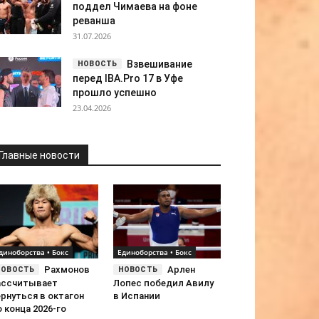
поддел Чимаева на фоне
реванша
31.07.2026
Взвешивание
перед IBA.Pro 17 в Уфе
прошло успешно
23.04.2026
Главные новости
диноборства • Бокс
Единоборства • Бокс
Рахмонов
Арлен
ассчитывает
Лопес победил Авилу
рнуться в октагон
в Испании
 конца 2026-го