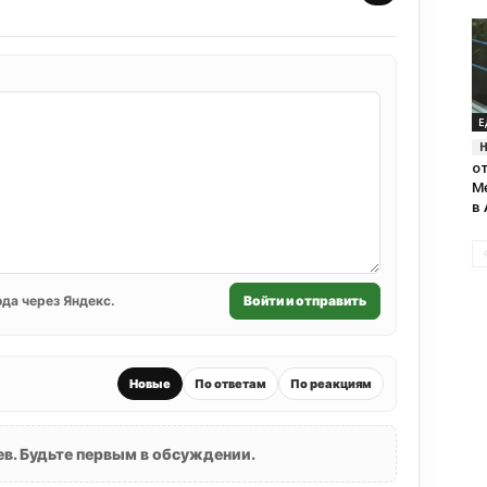
Е
о
М
в
да через Яндекс.
Войти и отправить
Новые
По ответам
По реакциям
в. Будьте первым в обсуждении.