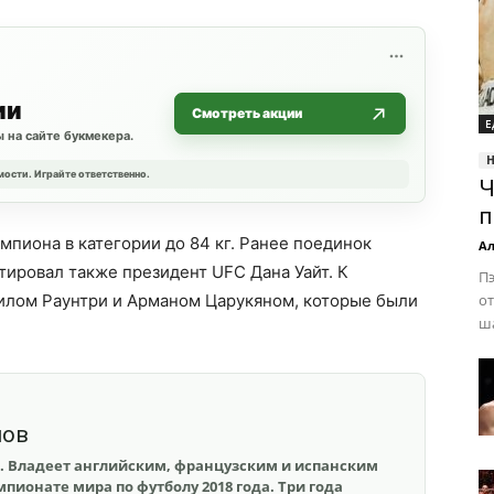
ии
Смотреть акции
Е
 на сайте букмекера.
мости. Играйте ответственно.
Ч
п
мпиона в категории до 84 кг. Ранее поединок
Ал
ровал также президент UFC Дана Уайт. К
П
лилом Раунтри и Арманом Царукяном, которые были
от
ша
шов
. Владеет английским, французским и испанским
пионате мира по футболу 2018 года. Три года