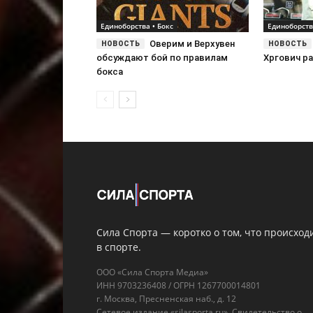
Единоборства • Бокс
Единоборств
Оверим и Верхувен
обсуждают бой по правилам
Хргович р
бокса
Сила Спорта — коротко о том, что происход
в спорте.
ООО «Сила Спорта Медиа»
ИНН 9703236408 / ОГРН 1267700014801
г. Москва, Пресненская наб., д. 12
Сетевое издание «silasporta.ru». Свидетельство о