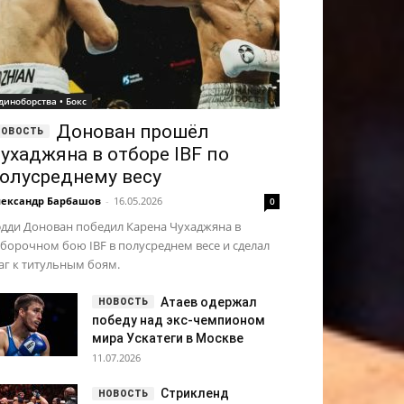
диноборства • Бокс
Донован прошёл
ухаджяна в отборе IBF по
олусреднему весу
ександр Барбашов
-
16.05.2026
0
эдди Донован победил Карена Чухаджяна в
борочном бою IBF в полусреднем весе и сделал
г к титульным боям.
Атаев одержал
победу над экс-чемпионом
мира Ускатеги в Москве
11.07.2026
Стрикленд