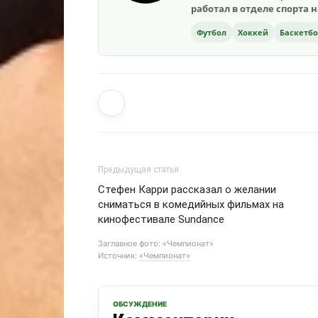
работал в отделе спорта 
Футбол
Хоккей
Баскетб
Предыдущая статья
Стефен Карри рассказал о желании
сниматься в комедийных фильмах на
кинофестивале Sundance
Заглавное фото: «Чемпионат»
Источник:
«Чемпионат»
ОБСУЖДЕНИЕ