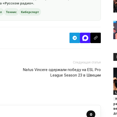
на «Русском радио».
ол
Теннис
Киберспорт
Следующая статья
Natus Vincere одержали победу на ESL Pro
League Season 23 в Швеции
Е
р
ве
до
0