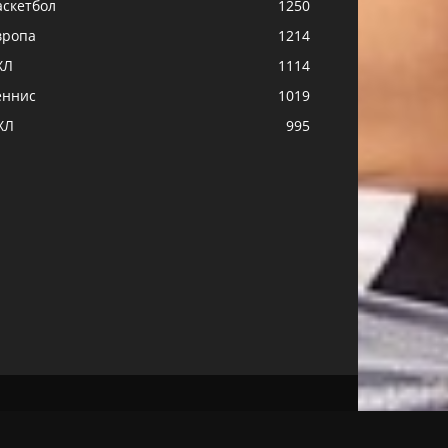
аскетбол
1250
вропа
1214
ХЛ
1114
еннис
1019
ХЛ
995