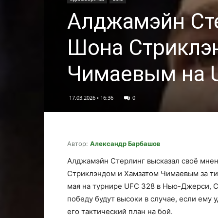
Алджамэйн Ст
Шона Стриклэн
Чимаевым на 
17.03.2026 • 16:36
0
Автор:
Александр Барбашов
Алджамэйн Стерлинг высказал своё мне
Стриклэндом и Хамзатом Чимаевым за тит
мая на турнире UFC 328 в Нью-Джерси, 
победу будут высоки в случае, если ему 
его тактический план на бой.