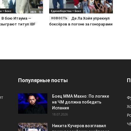
а • Бокс
Единоборства • Бокс
В бою Итаума —
Де Ла Хойя упрекнул
азыграют титул IBF
боксёров в погоне за гонорарами
Популярные посты
П
Боец ММА Махно: По логике
ит
Ф
на ЧМ должна победить
Х
Испания
18.07.2026
Р
Ч
Никита Кучеров возглавил