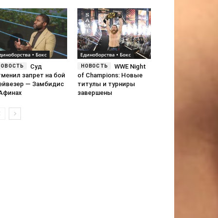
диноборства • Бокс
Единоборства • Бокс
Суд
WWE Night
тменил запрет на бой
of Champions: Новые
ейвезер — Замбидис
титулы и турниры
 Афинах
завершены