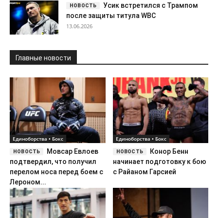
Усик встретился с Трампом
после защиты титула WBC
13.06.2026
Главные новости
Единоборства • Бокс
Единоборства • Бокс
Мовсар Евлоев
Конор Бенн
подтвердил, что получил
начинает подготовку к бою
перелом носа перед боем с
с Райаном Гарсией
Лероном...