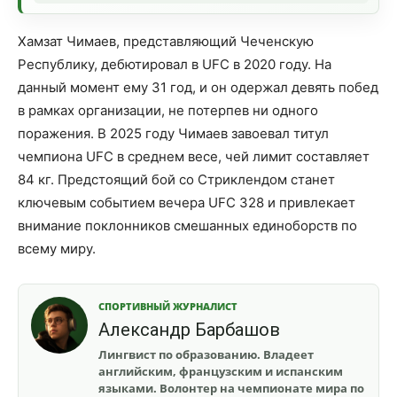
Хамзат Чимаев, представляющий Чеченскую
Республику, дебютировал в UFC в 2020 году. На
данный момент ему 31 год, и он одержал девять побед
в рамках организации, не потерпев ни одного
поражения. В 2025 году Чимаев завоевал титул
чемпиона UFC в среднем весе, чей лимит составляет
84 кг. Предстоящий бой со Стриклендом станет
ключевым событием вечера UFC 328 и привлекает
внимание поклонников смешанных единоборств по
всему миру.
СПОРТИВНЫЙ ЖУРНАЛИСТ
Александр Барбашов
Лингвист по образованию. Владеет
английским, французским и испанским
языками. Волонтер на чемпионате мира по