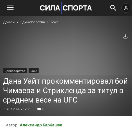
Домой
Единоборства
Бокс
Ск
Единоборства
Бокс
Дана Уайт прокомментировал бой
Чимаева и Стрикленда за титул в
среднем весе на UFC
13.03.2026 • 12:21
0
Автор:
Александр Барбашов