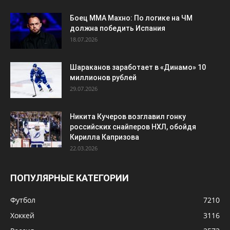
Боец ММА Махно: По логике на ЧМ
должна победить Испания
18.07.2026
Шараканов заработает в «Динамо» 10
миллионов рублей
29.07.2026
Никита Кучеров возглавил гонку
российских снайперов НХЛ, обойдя
Кирилла Капризова
22.03.2026
ПОПУЛЯРНЫЕ КАТЕГОРИИ
Футбол
7210
Хоккей
3116