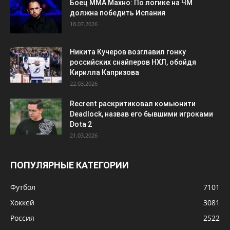
Боец ММА Махно: По логике на ЧМ
должна победить Испания
18.07.2026
Никита Кучеров возглавил гонку
российских снайперов НХЛ, обойдя
Кирилла Капризова
22.03.2026
Recrent раскритиковал комьюнити
Deadlock, назвав его бывшими игроками
Dota 2
21.03.2026
ПОПУЛЯРНЫЕ КАТЕГОРИИ
Футбол
7101
Хоккей
3081
Россия
2522