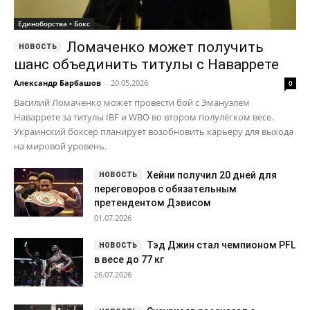
Единоборства • Бокс
Ломаченко может получить
шанс объединить титулы с Наваррете
Александр Барбашов
-
20.05.2026
0
Василий Ломаченко может провести бой с Эмануэлем
Наваррете за титулы IBF и WBO во втором полулёгком весе.
Украинский боксер планирует возобновить карьеру для выхода
на мировой уровень.
Хейни получил 20 дней для
переговоров с обязательным
претендентом Дэвисом
01.07.2026
Тэд Джин стал чемпионом PFL
в весе до 77 кг
26.07.2026