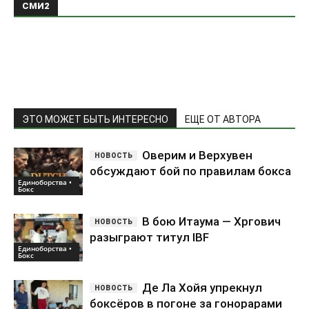
СМИ2
ЭТО МОЖЕТ БЫТЬ ИНТЕРЕСНО
ЕЩЕ ОТ АВТОРА
Оверим и Верхувен
обсуждают бой по правилам бокса
Единоборства •
Бокс
В бою Итаума — Хргович
разыграют титул IBF
Единоборства •
Бокс
Де Ла Хойя упрекнул
боксёров в погоне за гонорарами