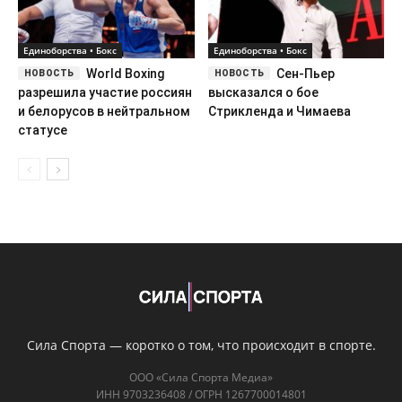
Единоборства • Бокс
Единоборства • Бокс
World Boxing
Сен-Пьер
разрешила участие россиян
высказался о бое
и белорусов в нейтральном
Стрикленда и Чимаева
статусе
Сила Спорта — коротко о том, что происходит в спорте.
ООО «Сила Спорта Медиа»
ИНН 9703236408 / ОГРН 1267700014801