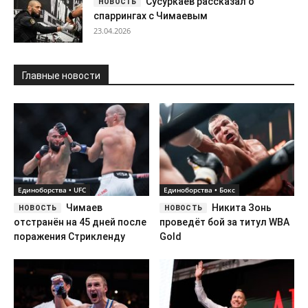
Сусуркаев рассказал о
спаррингах с Чимаевым
23.04.2026
Главные новости
Единоборства • UFC
Единоборства • Бокс
Чимаев
Никита Зонь
отстранён на 45 дней после
проведёт бой за титул WBA
поражения Стрикленду
Gold