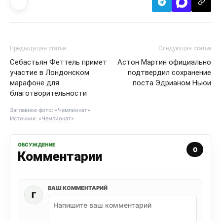
Предыдущая статья
Следующая статья
Себастьян Феттель примет
Астон Мартин официально
участие в Лондонском
подтвердил сохранение
марафоне для
поста Эдрианом Ньюи
благотворительности
Заглавное фото: «Чемпионат»
Источник:
«Чемпионат»
ОБСУЖДЕНИЕ
0
Комментарии
ВАШ КОММЕНТАРИЙ
Г