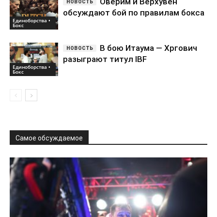
Оверим и Верхувен
обсуждают бой по правилам бокса
Единоборства •
Бокс
В бою Итаума — Хргович
разыграют титул IBF
Единоборства •
Бокс
Самое обсуждаемое