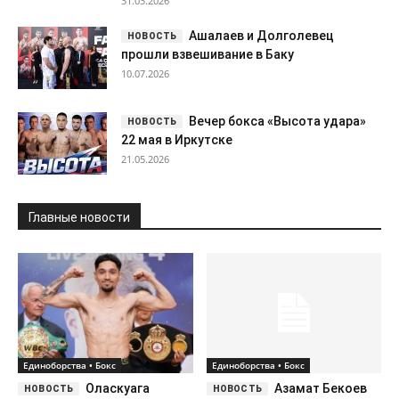
31.03.2026
Ашалаев и Долголевец
прошли взвешивание в Баку
10.07.2026
Вечер бокса «Высота удара»
22 мая в Иркутске
21.05.2026
Главные новости
Единоборства • Бокс
Единоборства • Бокс
Оласкуага
Азамат Бекоев