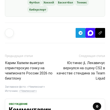
Футбол
Хоккей
Баскетбол
Теннис
Киберспорт
Предыдущая статья
Следующая статья
Карим Халили выиграл
Юстинас jL Лекавичус
спринтерскую гонку на
вернулся на сцену CS2 в
чемпионате России 2026 по
качестве стендина за Team
биатлону
Liquid
Заглавное фото: «Чемпионат»
Источник:
«Чемпионат»
ОБСУЖДЕНИЕ
0
Комментарии