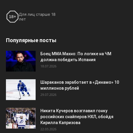
Для лиц старше 18
18+
лет
Популярные посты
Боец ММА Махно: По логике на ЧМ
должна победить Испания
18.07.2026
Шараканов заработает в «Динамо» 10
миллионов рублей
29.07.2026
Никита Кучеров возглавил гонку
российских снайперов НХЛ, обойдя
Кирилла Капризова
22.03.2026