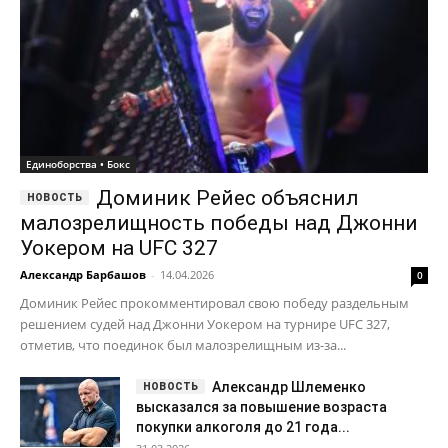
Единоборства • Бокс
Доминик Рейес объяснил
малозрелищность победы над Джонни
Уокером на UFC 327
Александр Барбашов
-
14.04.2026
0
Доминик Рейес прокомментировал свою победу раздельным
решением судей над Джонни Уокером на турнире UFC 327,
отметив, что поединок был малозрелищным из-за...
Александр Шлеменко
высказался за повышение возраста
покупки алкоголя до 21 года...