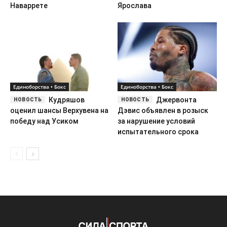
Кудряшов
Джервонта
оценил шансы Верхувена на
Дэвис объявлен в розыск
победу над Усиком
за нарушение условий
испытательного срока
Сила Спорта — коротко о том, что происходит в спорте.
ООО «Сила Спорта Медиа»
ИНН 9703236408 / ОГРН 1267700014801
г. Москва, Пресненская наб., д. 12
Сетевое издание «silasporta.ru». Свидетельство о регистрации СМИ
ЭЛ № ФС 77 - 91358 от 16.04.2026, выдано Роскомнадзором
info@silasporta.ru