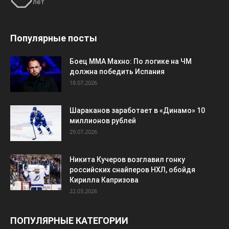
Шараканов заработает в «Динамо» 10
миллионов рублей
29.07.2026
Никита Кучеров возглавил гонку
российских снайперов НХЛ, обойдя
Кирилла Капризова
22.03.2026
ПОПУЛЯРНЫЕ КАТЕГОРИИ
Футбол
7199
Хоккей
3111
Россия
2568
ЧМ-2026
1513
Баскетбол
1261
Европа
1259