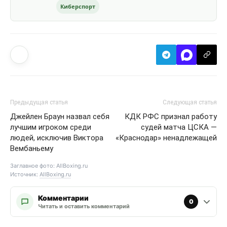
Киберспорт
Предыдущая статья
Следующая статья
Джейлен Браун назвал себя
КДК РФС признал работу
лучшим игроком среди
судей матча ЦСКА —
людей, исключив Виктора
«Краснодар» ненадлежащей
Вембаньему
Заглавное фото: AllBoxing.ru
Источник:
AllBoxing.ru
Комментарии
0
Читать и оставить комментарий