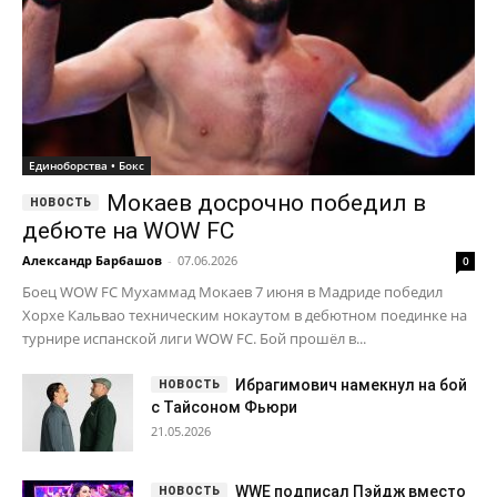
дебюте на WOW FC
Александр Барбашов
-
07.06.2026
0
Боец WOW FC Мухаммад Мокаев 7 июня в Мадриде победил
Хорхе Кальвао техническим нокаутом в дебютном поединке на
турнире испанской лиги WOW FC. Бой прошёл в...
Ибрагимович намекнул на бой
с Тайсоном Фьюри
21.05.2026
WWE подписал Пэйдж вместо
травмированной Никки Беллы
19.04.2026
Александр Волкановски
назвал Хабиба Нурмагомедова одним из
величайших бойцов
19.03.2026