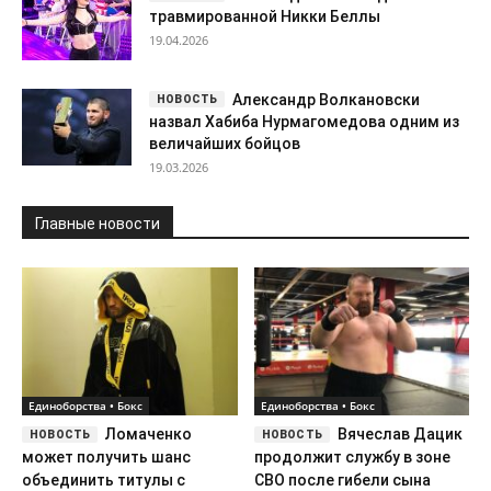
Главные новости
Единоборства • Бокс
Единоборства • Бокс
Ломаченко
Вячеслав Дацик
может получить шанс
продолжит службу в зоне
объединить титулы с
СВО после гибели сына
Наваррете
Ярослава
Единоборства • Бокс
Единоборства • Бокс