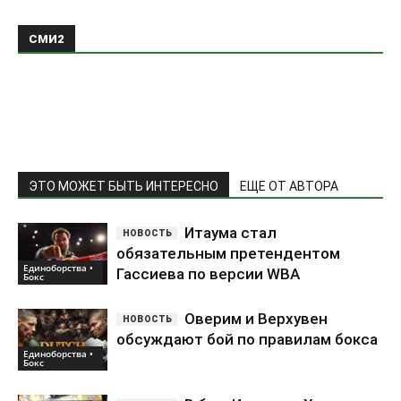
ЭТО МОЖЕТ БЫТЬ ИНТЕРЕСНО
ЕЩЕ ОТ АВТОРА
Итаума стал
обязательным претендентом
Единоборства •
Гассиева по версии WBA
Бокс
Оверим и Верхувен
обсуждают бой по правилам бокса
Единоборства •
Бокс
В бою Итаума — Хргович
разыграют титул IBF
Единоборства •
Бокс
Попробовать ещё раз