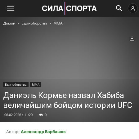
Домой
Единоборства
ММА
Ск
Единоборства
ММА
Даниэль Кормье назвал Хабиба
величайшим бойцом истории UFC
06.02.2026 • 11:20
0
Автор:
Александр Барбашов