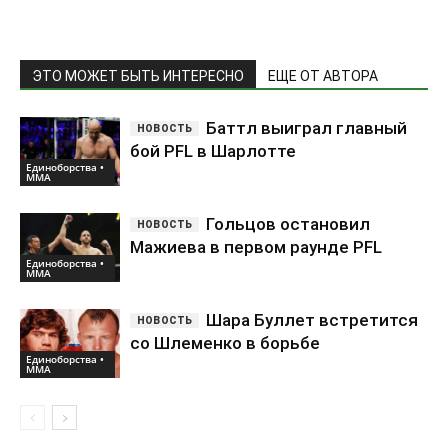
ЭТО МОЖЕТ БЫТЬ ИНТЕРЕСНО
ЕЩЕ ОТ АВТОРА
Баттл выиграл главный
бой PFL в Шарлотте
Единоборства •
ММА
Гольцов остановил
Мажиева в первом раунде PFL
Единоборства •
ММА
Шара Буллет встретится
со Шлеменко в борьбе
Единоборства •
ММА