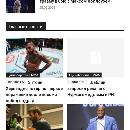
травму в бою с Максом Холлоуэем
25.02.2026
Главные новости
Единоборства • ММА
Единоборства • ММА
Энтони
Шаблий
Хернандес потерпел первое
запросил реванш с
поражение после восьми
Нурмагомедовым в PFL
побед подряд