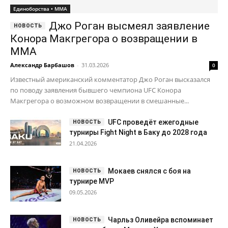
Единоборства • ММА
Джо Роган высмеял заявление
Конора Макгрегора о возвращении в
ММА
Александр Барбашов
-
31.03.2026
0
Известный американский комментатор Джо Роган высказался
по поводу заявления бывшего чемпиона UFC Конора
Макгрегора о возможном возвращении в смешанные...
UFC проведёт ежегодные
турниры Fight Night в Баку до 2028 года
21.04.2026
Мокаев снялся с боя на
турнире MVP
09.05.2026
Чарльз Оливейра вспоминает