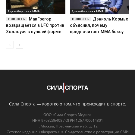
Единоборства • ММА
Единоборства • ММА
МакГрегор
Дэниэль Кормье
возвращается в UFC против
объяснил, почему
Холлоуэя в лучшей форме
предпочитает ММА боксу
Сила Спорта — коротко о том, что происходит в спорте.
ООО «Сила Спорта Медиа»
ИНН 9703236408 / ОГРН 1267700014801
г. Москва, Пресненская наб., д. 12
Сетевое издание «silasporta.ru». Свидетельство о регистрации СМИ