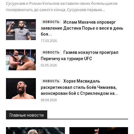
Сусуркаев и Роман Копылов заставили своих болельщиков
понервничать до самого конца. Сусуркаев первым...
Ислам Махачев опроверг
заявление Дастина Порье о весе в день
боя...
17.03.2026
Газиев нокаутом проиграл
Перичичу на турнире UFC
02.05.2026
Хорхе Масвидаль
раскритиковал стиль боёв Чимаева,
анонсирован бой с Стриклендом на...
08.04.2026
Главные новости