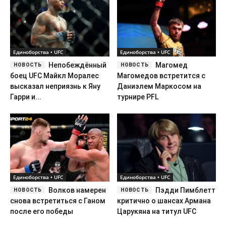
Единоборства • UFC
Единоборства • UFC
Непобеждённый
Магомед
боец UFC Майкл Моралес
Магомедов встретится с
высказал неприязнь к Яну
Даниэлем Маркосом на
Гарри и...
турнире PFL
Единоборства • UFC
Единоборства • UFC
Волков намерен
Пэдди Пимблетт
снова встретиться с Ганом
критично о шансах Армана
после его победы
Царукяна на титул UFC