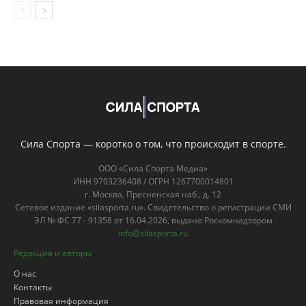
Сила Спорта — коротко о том, что происходит в спорте.
ООО «Сила Спорта Медиа»
ИНН 9703236408 / ОГРН 1267700014801
г. Москва, Пресненская наб., д. 12
Сетевое издание «silasporta.ru». Свидетельство о регистрации СМИ
ЭЛ № ФС 77 - 91358 от 16.04.2026, выдано Роскомнадзором
info@silasporta.ru
Редакция и авторы
О нас
Контакты
Правовая информация