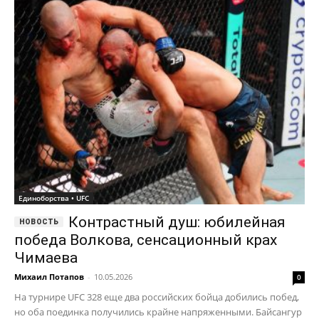
Единоборства • UFC
Контрастный душ: юбилейная
победа Волкова, сенсационный крах
Чимаева
Михаил Потапов
-
10.05.2026
0
На турнире UFC 328 еще два российских бойца добились побед,
но оба поединка получились крайне напряженными. Байсангур