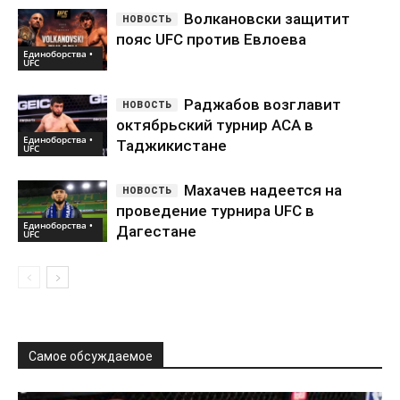
Волкановски защитит
пояс UFC против Евлоева
Единоборства •
UFC
Раджабов возглавит
октябрьский турнир АСА в
Единоборства •
Таджикистане
UFC
Махачев надеется на
проведение турнира UFC в
Единоборства •
Дагестане
UFC
Самое обсуждаемое