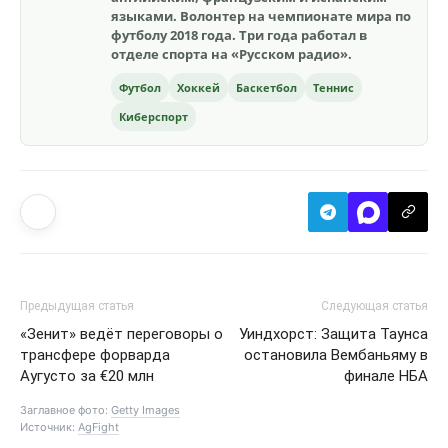
языками. Волонтер на чемпионате мира по
футболу 2018 года. Три года работал в
отделе спорта на «Русском радио».
Футбол
Хоккей
Баскетбол
Теннис
Киберспорт
Предыдущая статья
Следующая статья
«Зенит» ведёт переговоры о
Уиндхорст: Защита Таунса
трансфере форварда
остановила Вембаньяму в
Аугусто за €20 млн
финале НБА
Заглавное фото:
Getty Images
Источник:
AgFight