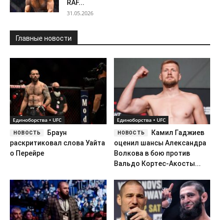
RAF...
31.05.2026
Главные новости
Единоборства • UFC
Единоборства • UFC
Браун
Камил Гаджиев
раскритиковал слова Уайта
оценил шансы Александра
о Перейре
Волкова в бою против
Вальдо Кортес-Акосты...