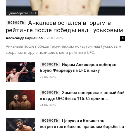
Единоборства • UFC
Анкалаев остался вторым в
рейтинге после победы над Гуськовым
Александр Барбашов
-
28.07.2026
0
Анкалаев после победы техническим нокаутом над Гуськовым
сохранил вторую позицию в мета-рейтинге UFC.
Икрам Алискеров победил
Бруно Феррейру на UFC в Баку
27.06.2026
Замена соперника и новый бой
в карде UFC Вегас 116: Стерлинг...
21.04.2026
Царукян и Ковингтон
встретятся в бою по правилам борьбы на