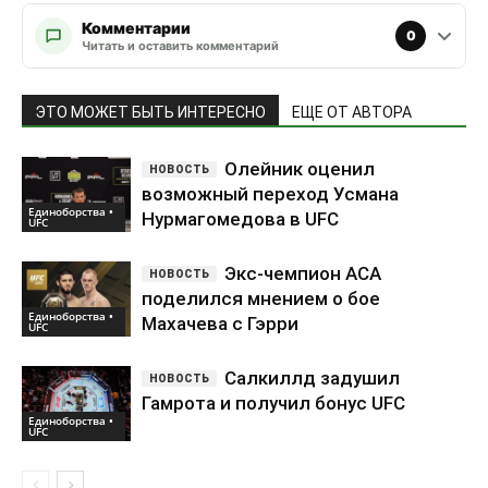
Комментарии
0
Читать и оставить комментарий
ЭТО МОЖЕТ БЫТЬ ИНТЕРЕСНО
ЕЩЕ ОТ АВТОРА
Олейник оценил
возможный переход Усмана
Единоборства •
Нурмагомедова в UFC
UFC
Экс-чемпион ACA
поделился мнением о бое
Единоборства •
Махачева с Гэрри
UFC
Салкиллд задушил
Гамрота и получил бонус UFC
Единоборства •
UFC