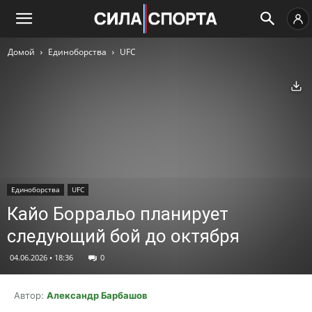
Домой
Единоборства
UFC
Ск
Единоборства
UFC
Кайо Борральо планирует
следующий бой до октября
04.06.2026 • 18:36
0
Автор:
Александр Барбашов