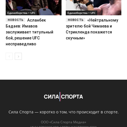
Единоборства • UFC
Единоборства • UFC
Асланбек
«Нейтральному
Бадаев: Имавов
зрителю бой Чимаева и
заслуживает титульный
Стрикленда покажется
бой, решение UFC
скучным»
несправедливо
Сила Спорта — коротко о том, что происходит в спорте.
ООО «Сила Спорта Медиа»