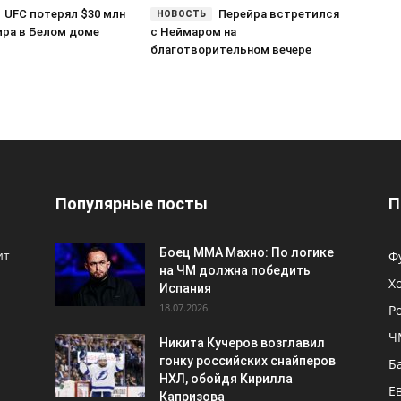
UFC потерял $30 млн
Перейра встретился
ира в Белом доме
с Неймаром на
благотворительном вечере
Популярные посты
П
Боец ММА Махно: По логике
ит
Ф
на ЧМ должна победить
Х
Испания
18.07.2026
Р
Ч
Никита Кучеров возглавил
гонку российских снайперов
Б
НХЛ, обойдя Кирилла
Е
Капризова