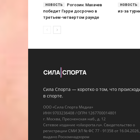
Рогозин: Махачев
победит Гэрри досрочно в
из-за турн
третьем-четвертом раунде
Сила Спорта — коротко о том, что происход
в спорте.
ООО «Сила Спорта Медиа»
ИНН 9703236408 / ОГРН 1267700014801
г. Москва, Пресненская наб., д. 12
Сетевое издание «silasporta.ru». Свидетельство о
регистрации СМИ ЭЛ № ФС 77 - 91358 от 16.04.2026,
выдано Роскомнадзором