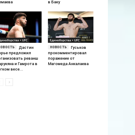
имаева
в Баку
диноборства • UFC
Единоборства • UFC
Дастин
Гуськов
орье предложил
прокомментировал
рганизовать реванш
поражение от
рукяна и Гамрота в
Магомеда Анкалаева
гком весе...