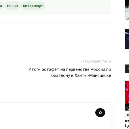
ол
Теннис
Киберспорт
Следующая статья
Итоги эстафет на первенстве России по
биатлону в Ханты-Мансийске
Е
0
в
Ц