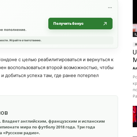
Получить бонус
ое пополнение.
Е
мости. Играйте ответственно.
U
М
Лондоне с целью реабилитироваться и вернуться к
рен воспользоваться второй возможностью, чтобы
Ал
 добиться успеха там, где ранее потерпел
Ро
к
по
Pa
шов
. Владеет английским, французским и испанским
пионате мира по футболу 2018 года. Три года
на «Русском радио».