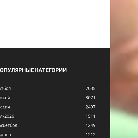
ОПУЛЯРНЫЕ КАТЕГОРИИ
утбол
7035
оккей
3071
оссия
2497
М-2026
1511
аскетбол
1249
вропа
1212