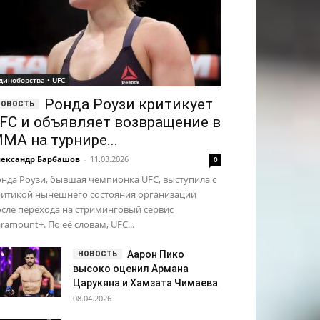
диноборства • UFC
Ронда Роузи критикует
FC и объявляет возвращение в
МА на турнире...
ександр Барбашов
-
11.03.2026
0
нда Роузи, бывшая чемпионка UFC, выступила с
ритикой нынешнего состояния организации
сле перехода на стриминговый сервис
ramount+. По её словам, UFC...
Аарон Пико
высоко оценил Армана
Царукяна и Хамзата Чимаева
08.04.2026