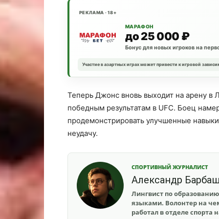
РЕКЛАМА · 18+
МАРАФОН
до 25 000 ₽
Бонус для новых игроков на перв
Участие в азартных играх может привести к игровой зависи
Теперь Джонс вновь выходит на арену в 
победным результатам в UFC. Боец наме
продемонстрировать улучшенные навыки и
неудачу.
СПОРТИВНЫЙ ЖУРНАЛИСТ
Александр Барба
Лингвист по образованию
языками. Волонтер на чем
работал в отделе спорта 