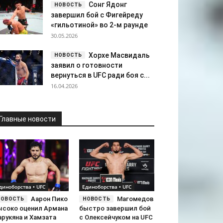
Сонг Ядонг
завершил бой с Фигейреду
«гильотиной» во 2-м раунде
30.05.2026
Хорхе Масвидаль
заявил о готовности
вернуться в UFC ради боя с...
16.04.2026
Главные новости
диноборства • UFC
Единоборства • UFC
Аарон Пико
Магомедов
ысоко оценил Армана
быстро завершил бой
арукяна и Хамзата
с Олексейчуком на UFC