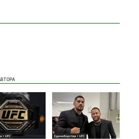
АВТОРА
а • UFC
Единоборства • UFC