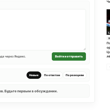
Ч
Е
П
о
Ца
да через Яндекс.
Войти и отправить
лё
Новые
По ответам
По реакциям
в. Будьте первым в обсуждении.