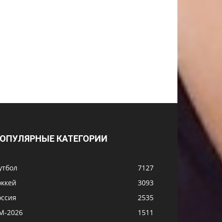
ОПУЛЯРНЫЕ КАТЕГОРИИ
утбол
7127
оккей
3093
оссия
2535
М-2026
1511