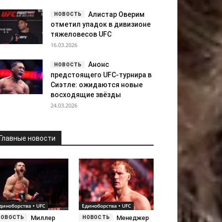
Алистар Оверим
отметил упадок в дивизионе
тяжеловесов UFC
16.03.2026
Анонс
предстоящего UFC-турнира в
Сиэтле: ожидаются новые
восходящие звёзды
24.03.2026
Главные новости
диноборства • UFC
Единоборства • UFC
Миллер
Менеджер