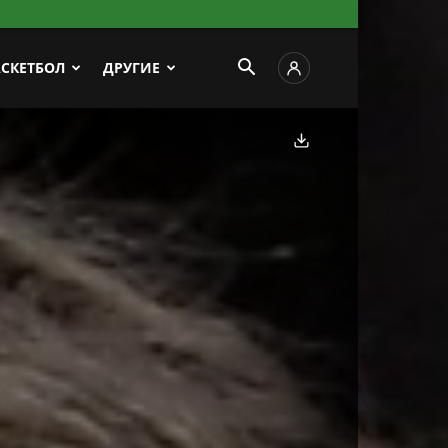
АСКЕТБОЛ
ДРУГИЕ
Скачать фото