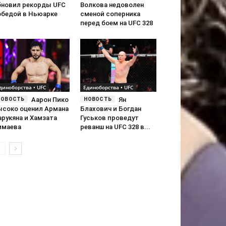
бновил рекорды UFC
Волкова недоволен
обедой в Ньюарке
сменой соперника
перед боем на UFC 328
диноборства • UFC
Единоборства • UFC
Аарон Пико
Ян
ысоко оценил Армана
Блахович и Богдан
арукяна и Хамзата
Гуськов проведут
имаева
реванш на UFC 328 в...