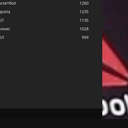
аскетбол
1260
вропа
1235
ХЛ
1135
еннис
1028
ХЛ
999