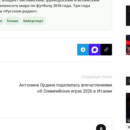
. Владеет английским, французским и испанским
пионате мира по футболу 2018 года. Три года
на «Русском радио».
ол
Теннис
Киберспорт
Следующая статья
Антонина Ордина поделилась впечатлениями
об Олимпийских играх 2026 в Италии
Е
0