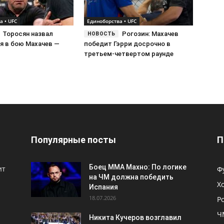
а • UFC
Единоборства • UFC
Торосян назвал
Рогозин: Махачев
я в бою Махачев —
победит Гэрри досрочно в
третьем-четвертом раунде
Популярные посты
П
Боец ММА Махно: По логике
ит
Ф
на ЧМ должна победить
Х
Испания
18.07.2026
Р
Ч
Никита Кучеров возглавил