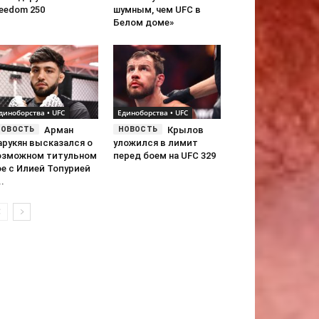
eedom 250
шумным, чем UFC в
Белом доме»
диноборства • UFC
Единоборства • UFC
Арман
Крылов
арукян высказался о
уложился в лимит
озможном титульном
перед боем на UFC 329
ое с Илией Топурией
..