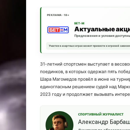
РЕКЛАМА · 18+
БЕТ-М
Актуальные акц
Предложения и условия доступны
Участие в азартных играх может привести к игровой зависи
31-летний спортсмен выступает в весовой
поединков, в которых одержал пять побе
Шара Магомедов провёл в июне на турнир
единогласным решением судей над Марк
2023 году и продолжает вызывать интер
СПОРТИВНЫЙ ЖУРНАЛИСТ
Александр Барба