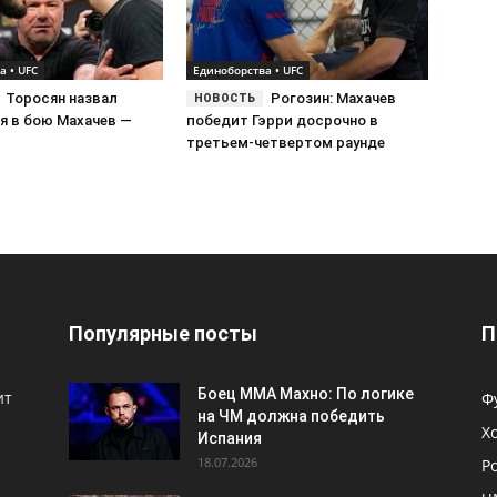
а • UFC
Единоборства • UFC
Торосян назвал
Рогозин: Махачев
я в бою Махачев —
победит Гэрри досрочно в
третьем-четвертом раунде
Популярные посты
П
Боец ММА Махно: По логике
ит
Ф
на ЧМ должна победить
Х
Испания
18.07.2026
Р