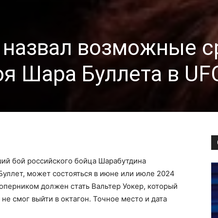
 назвал возможные с
я Шара Буллета в UF
ший бой российского бойца Шарабутдина
Буллет, может состояться в июне или июле 2024
оперником должен стать Вальтер Уокер, который
 не смог выйти в октагон. Точное место и дата