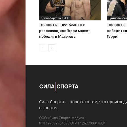
Единоборства • UFC
Единоборств
Экс-боец UFC
рассказал, как Гэрри может
победител
победить Махачева
Гэрри
Сила Спорта — коротко о том, что происход
в спорте.
ООО «Сила Спорта Медиа»
ИНН 9703236408 / ОГРН 1267700014801