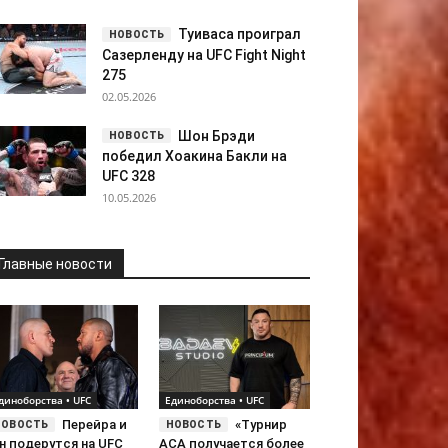
Туиваса проиграл
Сазерленду на UFC Fight Night
275
02.05.2026
Шон Брэди
победил Хоакина Бакли на
UFC 328
10.05.2026
Главные новости
диноборства • UFC
Единоборства • UFC
Перейра и
«Tурнир
н подерутся на UFC
ACA получается более