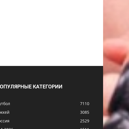
ОПУЛЯРНЫЕ КАТЕГОРИИ
утбол
7110
оккей
3085
оссия
2529