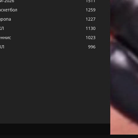
М-2026
1511
аскетбол
1259
вропа
1227
ХЛ
1130
еннис
1023
ХЛ
996