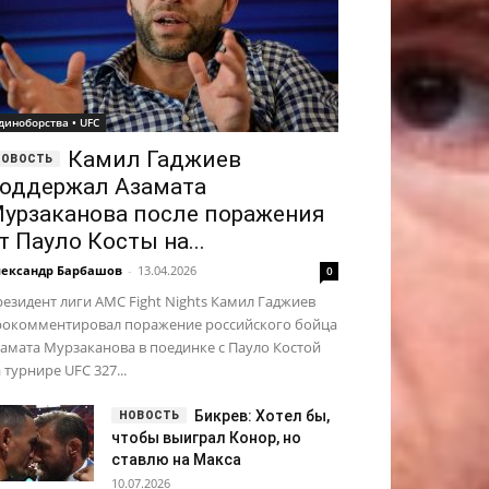
диноборства • UFC
Камил Гаджиев
оддержал Азамата
урзаканова после поражения
т Пауло Косты на...
ександр Барбашов
-
13.04.2026
0
езидент лиги AMC Fight Nights Камил Гаджиев
рокомментировал поражение российского бойца
амата Мурзаканова в поединке с Пауло Костой
 турнире UFC 327...
Бикрев: Хотел бы,
чтобы выиграл Конор, но
ставлю на Макса
10.07.2026