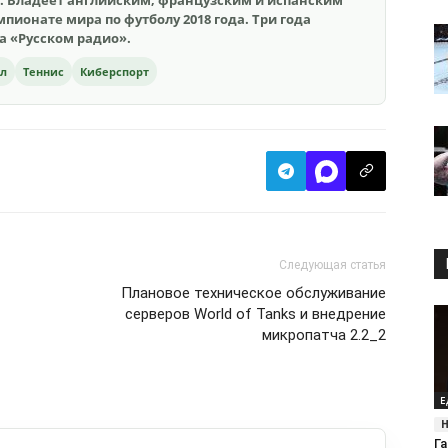
. Владеет английским, французским и испанским
пионате мира по футболу 2018 года. Три года
на «Русском радио».
ол
Теннис
Киберспорт
Следующая статья
Плановое техническое обслуживание
серверов World of Tanks и внедрение
микропатча 2.2_2
Е
Га