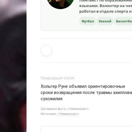
Лингвист по образованию
языками. Волонтер на чем
работал в отделе спорта 
Футбол
Хоккей
Баскетб
Предыдущая статья
Хольгер Руне объявил ориентировочные
сроки возвращения после травмы ахиллова
сухожилия
Заглавное фото: «Чемпионат»
Источник:
«Чемпионат»