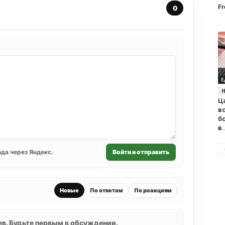
Fr
0
Е
Ц
в
б
в.
да через Яндекс.
Войти и отправить
Новые
По ответам
По реакциям
в. Будьте первым в обсуждении.