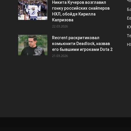
Ч
Никита Кучеров возглавил
гонку российских снайперов
Б
НХЛ, обойдя Кирилла
Е
Капризова
22.03.2026
К
Т
Recrent раскритиковал
комьюнити Deadlock, назвав
Н
его бывшими игроками Dota 2
21.03.2026