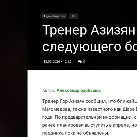
Единоборства
UFC
Тренер Азизян
следующего бо
18.03.2026 • 12:25
0
Автор:
Александр Барбашов
Тренер Гор Азизян сообщил, что ближай
Магомедова, также известного как Шара 
года. По предварительной информации, с
ранее планировал выступить в апреле, но
поединка пока не объявлены.