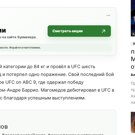
ии
Смотреть акции
Е
 на сайте букмекера.
мости. Играйте ответственно.
п
М
о
 категории до 84 кг и провёл в UFC шесть
д и потерпел одно поражение. Свой последний бой
Ал
е UFC on ABC 9, где одержал победу
Пр
п
ом-Андре Баррио. Магомедов дебютировал в UFC в
Аз
ес благодаря успешным выступлениям.
на
шов