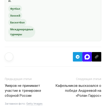
и.
Футбол
Хоккей
Баскетбол
Международные
турниры
Предыдущая статья
Следующая статья
Умяров не принимает
Кафельников высказался о
участие в тренировке
победе Андреевой на
сборной России
«Ролан Гаррос»
Заглавное фото:
Getty Images