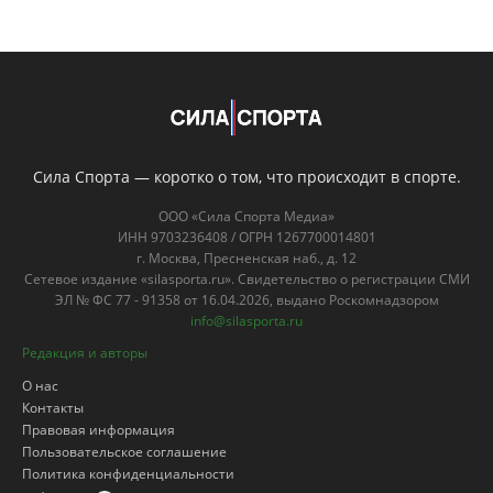
Сила Спорта — коротко о том, что происходит в спорте.
ООО «Сила Спорта Медиа»
ИНН 9703236408 / ОГРН 1267700014801
г. Москва, Пресненская наб., д. 12
Сетевое издание «silasporta.ru». Свидетельство о регистрации СМИ
ЭЛ № ФС 77 - 91358 от 16.04.2026, выдано Роскомнадзором
info@silasporta.ru
Редакция и авторы
О нас
Контакты
Правовая информация
Пользовательское соглашение
Политика конфиденциальности