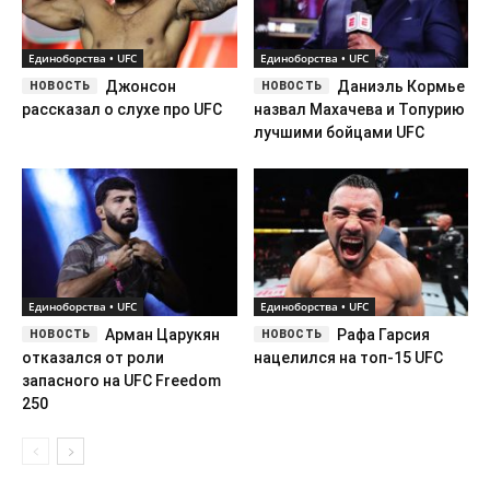
Единоборства • UFC
Единоборства • UFC
Джонсон
Даниэль Кормье
рассказал о слухе про UFC
назвал Махачева и Топурию
лучшими бойцами UFC
Единоборства • UFC
Единоборства • UFC
Арман Царукян
Рафа Гарсия
отказался от роли
нацелился на топ-15 UFC
запасного на UFC Freedom
250