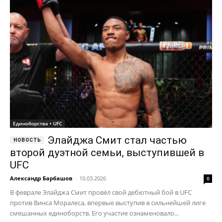
Единоборства • UFC
Элайджа Смит стал частью
второй дуэтной семьи, выступившей в
UFC
Александр Барбашов
-
10.03.2026
0
В феврале Элайджа Смит провёл свой дебютный бой в UFC
против Винса Моралеса, впервые выступив в сильнейшей лиге
смешанных единоборств. Его участие ознаменовало...