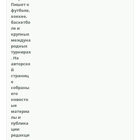
Пишет о
футболе,
хоккее,
баскетбо
ле и
крупных
междуна
родных
турнирах
. На
авторско
й
страниц
е
собраны
его
новостн
ые
материа
лы и
публика
ции
редакци