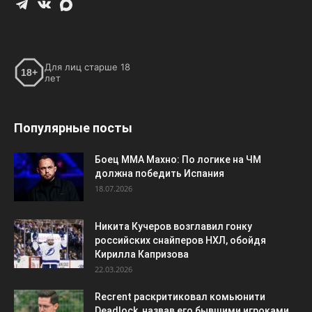
Для лиц старше 18
18+
лет
Популярные посты
Боец ММА Махно: По логике на ЧМ
должна победить Испания
18.07.2026
Никита Кучеров возглавил гонку
российских снайперов НХЛ, обойдя
Кирилла Капризова
22.03.2026
Recrent раскритиковал комьюнити
Deadlock, назвав его бывшими игроками