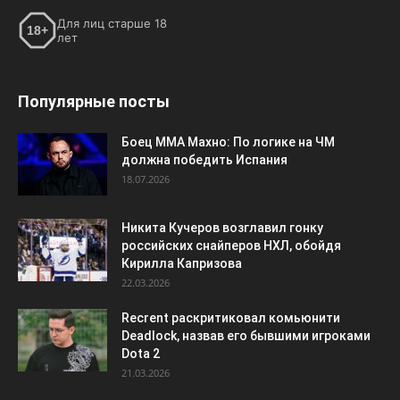
Для лиц старше 18
18+
лет
Популярные посты
Боец ММА Махно: По логике на ЧМ
должна победить Испания
18.07.2026
Никита Кучеров возглавил гонку
российских снайперов НХЛ, обойдя
Кирилла Капризова
22.03.2026
Recrent раскритиковал комьюнити
Deadlock, назвав его бывшими игроками
Dota 2
21.03.2026