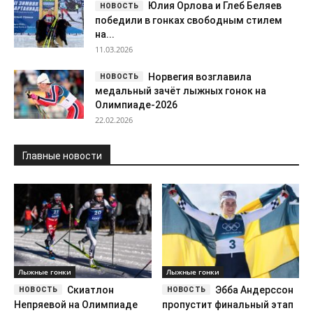
Юлия Орлова и Глеб Беляев
победили в гонках свободным стилем
на...
11.03.2026
Норвегия возглавила
медальный зачёт лыжных гонок на
Олимпиаде-2026
22.02.2026
Главные новости
Лыжные гонки
Лыжные гонки
Скиатлон
Эбба Андерссон
Непряевой на Олимпиаде
пропустит финальный этап