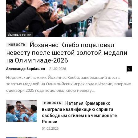
Лыжные гонки
Йоханнес Клебо поцеловал
невесту после шестой золотой медали
на Олимпиаде-2026
Александр Барбашов
-
21.02.2026
0
Норвежский лыжник Йоханнес Клебо, завоевавший шесть
золотых медалей на Олимпийских играх года в Италии, впервые
с декабря 2025 года поцеловал свою невесту...
Наталья Крамаренко
выиграла квалификацию спринта
свободным стилем на чемпионате
России
01.03.2026