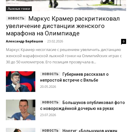
Лыжные гонки
Маркус Крамер раскритиковал
увеличение дистанции женского
марафона на Олимпиаде
Александр Барбашов
-
23.02.2026
0
Маркус Крамер несогласие с решением увеличить дистанцию
женской марафонской лыжной гонки на Олимпийских играх с
30 до 50 километров. Его позиция прозвучала в...
Губерниев рассказал о
непростой встрече с Вяльбе
20.05.2026
Большунов опубликовал фото
с новорождённой дочерью на руках
23.07.2026
Нортуг: «Большунов нужен