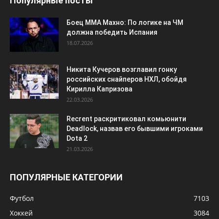
Популярные посты
Боец ММА Махно: По логике на ЧМ
должна победить Испания
18.07.2026
Никита Кучеров возглавил гонку
российских снайперов НХЛ, обойдя
Кирилла Капризова
22.03.2026
Recrent раскритиковал комьюнити
Deadlock, назвав его бывшими игроками
Dota 2
21.03.2026
ПОПУЛЯРНЫЕ КАТЕГОРИИ
Футбол
7103
Хоккей
3084