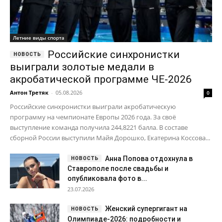
Летние виды спорта
Российские синхронистки
выиграли золотые медали в
акробатической программе ЧЕ-2026
Антон Третяк
-
05.08.2026
0
Российские синхронистки выиграли акробатическую
программу на чемпионате Европы 2026 года. За своё
выступление команда получила 244,8221 балла. В составе
сборной России выступили Майя Дорошко, Екатерина Коссова...
Анна Попова отдохнула в
Ставрополе после свадьбы и
опубликовала фото в...
23.07.2026
Женский супергигант на
Олимпиаде-2026: подробности и