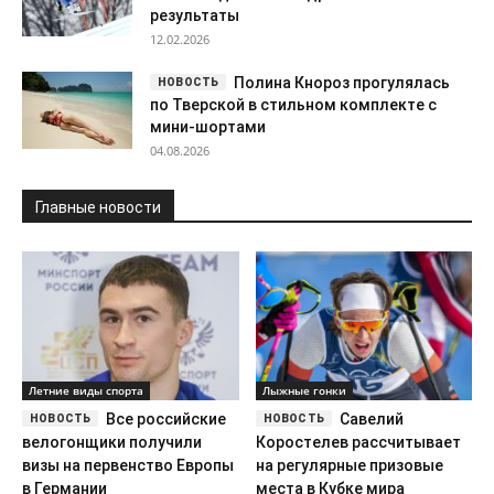
результаты
12.02.2026
Полина Кнороз прогулялась
по Тверской в стильном комплекте с
мини-шортами
04.08.2026
Главные новости
Летние виды спорта
Лыжные гонки
Все российские
Савелий
велогонщики получили
Коростелев рассчитывает
визы на первенство Европы
на регулярные призовые
в Германии
места в Кубке мира