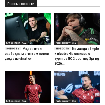
Главные новости
Киберспорт • CS2
Киберспорт • CS2
Маден стал
Команда s1mple
свободным агентом после
и electroNic снялась с
ухода из «fnatic»
турнира ROG Journey Spring
2026...
Киберспорт • CS2
Киберспорт • CS2