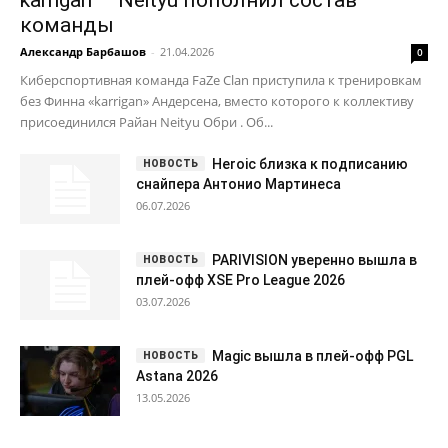
команды
Александр Барбашов
-
21.04.2026
0
Киберспортивная команда FaZe Clan приступила к тренировкам
без Финна «karrigan» Андерсена, вместо которого к коллективу
присоединился Райан Neityu Обри . Об...
Heroic близка к подписанию
снайпера Антонио Мартинеса
06.07.2026
PARIVISION уверенно вышла в
плей-офф XSE Pro League 2026
03.07.2026
Magic вышла в плей-офф PGL
Astana 2026
13.05.2026