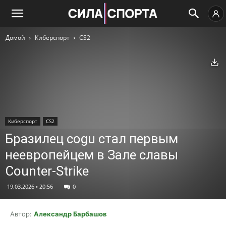
Домой
Киберспорт
CS2
Ск
Киберспорт
CS2
Бразилец cogu стал первым
неевропейцем в Зале славы
Counter-Strike
19.03.2026 • 20:56
0
Автор:
Александр Барбашов