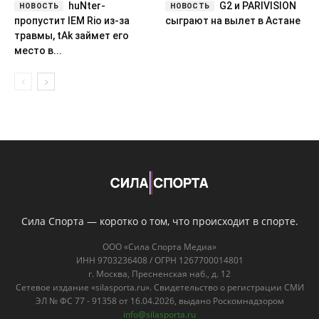
huNter-
G2 и PARIVISION
пропустит IEM Rio из-за
сыграют на вылет в Астане
травмы, tAk займет его
место в...
Сила Спорта — коротко о том, что происходит в спорте.
ООО «Сила Спорта Медиа»
ИНН 9703236408 / ОГРН 1267700014801
г. Москва, Пресненская наб., д. 12
Сетевое издание «silasporta.ru». Свидетельство о регистрации СМИ
ЭЛ № ФС 77 - 91358 от 16.04.2026, выдано Роскомнадзором
info@silasporta.ru