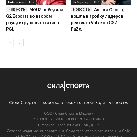
Киберспорт • CS2
Киберспорт • CS2
MOUZ победила
Aurora Gaming
G2 Esports во втором
вошла в тройку лидеров
раунде группового этапа
рейтинга Valve по CS2
PGL
FaZe...
Сила Спорта — коротко о том, что происходит в спорте.
ООО «Сила Спорта Медиа»
ИНН 9703236408 / ОГРН 1267700014801
г. Москва, Пресненская наб., д. 12
Сетевое издание «silasporta.ru». Свидетельство о регистрации СМИ
ЭЛ № ФС 77 - 91358 от 16.04.2026, выдано Роскомнадзором