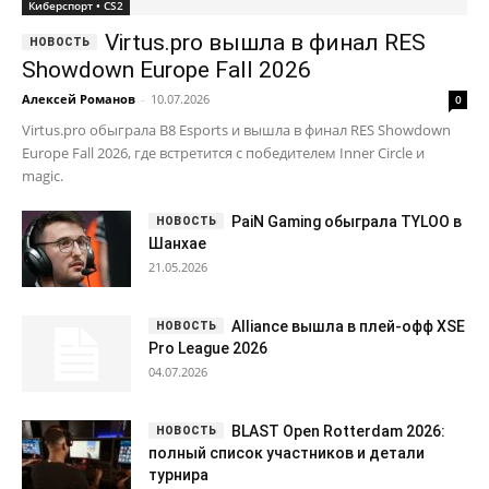
Киберспорт • CS2
Virtus.pro вышла в финал RES
Showdown Europe Fall 2026
Алексей Романов
-
10.07.2026
0
Virtus.pro обыграла B8 Esports и вышла в финал RES Showdown
Europe Fall 2026, где встретится с победителем Inner Circle и
magic.
PaiN Gaming обыграла TYLOO в
Шанхае
21.05.2026
Alliance вышла в плей-офф XSE
Pro League 2026
04.07.2026
BLAST Open Rotterdam 2026:
полный список участников и детали
турнира