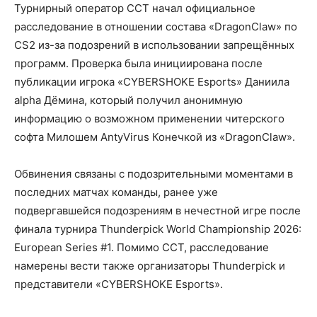
Турнирный оператор CCT начал официальное
расследование в отношении состава «DragonClaw» по
CS2 из-за подозрений в использовании запрещённых
программ. Проверка была инициирована после
публикации игрока «CYBERSHOKE Esports» Даниила
alpha Дёмина, который получил анонимную
информацию о возможном применении читерского
софта Милошем AntyVirus Конечкой из «DragonClaw».
Обвинения связаны с подозрительными моментами в
последних матчах команды, ранее уже
подвергавшейся подозрениям в нечестной игре после
финала турнира Thunderpick World Championship 2026:
European Series #1. Помимо CCT, расследование
намерены вести также организаторы Thunderpick и
представители «CYBERSHOKE Esports».