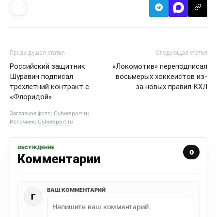
Предыдущая статья
Следующая статья
Российский защитник
«Локомотив» переподписал
Шуравин подписал
восьмерых хоккеистов из-
трёхлетний контракт с
за новых правил КХЛ
«Флоридой»
Заглавное фото: Cybersport.ru
Источник:
Cybersport.ru
ОБСУЖДЕНИЕ
0
Комментарии
ВАШ КОММЕНТАРИЙ
Г