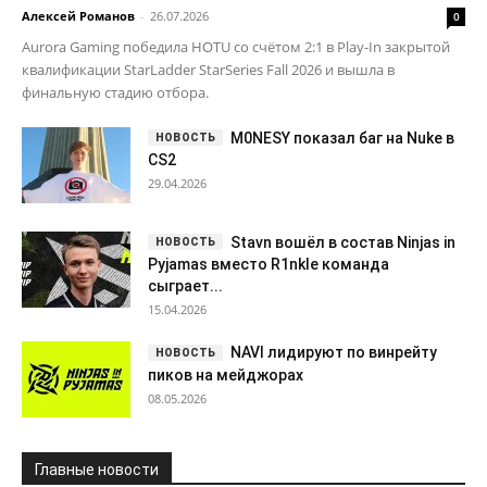
Алексей Романов
-
26.07.2026
0
Aurora Gaming победила HOTU со счётом 2:1 в Play-In закрытой
квалификации StarLadder StarSeries Fall 2026 и вышла в
финальную стадию отбора.
M0NESY показал баг на Nuke в
CS2
29.04.2026
Stavn вошёл в состав Ninjas in
Pyjamas вместо R1nkle команда
сыграет...
15.04.2026
NAVI лидируют по винрейту
пиков на мейджорах
08.05.2026
Главные новости