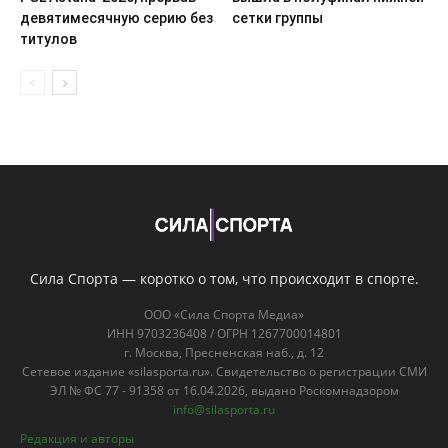
девятимесячную серию без
сетки группы
титулов
Сила Спорта — коротко о том, что происходит в спорте.
ООО «Сила Спорта Медиа»
ИНН 9703236408 / ОГРН 1267700014801
г. Москва, Пресненская наб., д. 12
Сетевое издание «silasporta.ru». Свидетельство о регистрации СМИ
ЭЛ № ФС 77 - 91358 от 16.04.2026, выдано Роскомнадзором
info@silasporta.ru
Редакция и авторы