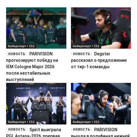
Киберспорт • CS2
Киберспорт • CS2
PARIVISION
Degster
прогнозируют победу на
рассказал о предложении
IEM Cologne Major 2026
от тир-1 команды
после нестабильных
выступлений
Киберспорт • CS2
Киберспорт • CS2
Spirit выиграла
PARIVISION
PGL Astana-2026, прервав
вышла в полуфинал нижней