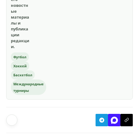
новостн
ые
материа
лы и
публика
ции
редакци
и.
Футбол
Хоккей
Баскетбол
Международные
турниры