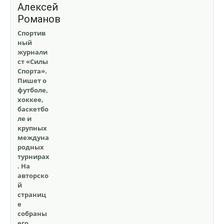
Алексей
Романов
Спортив
ный
журнали
ст «Силы
Спорта».
Пишет о
футболе,
хоккее,
баскетбо
ле и
крупных
междуна
родных
турнирах
. На
авторско
й
страниц
е
собраны
его