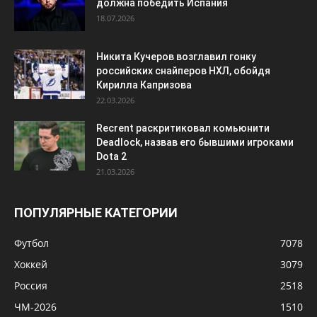
должна победить Испания
18.07.2026
Никита Кучеров возглавил гонку
российских снайперов НХЛ, обойдя
Кирилла Капризова
22.03.2026
Recrent раскритиковал комьюнити
Deadlock, назвав его бывшими игроками
Dota 2
21.03.2026
ПОПУЛЯРНЫЕ КАТЕГОРИИ
Футбол
7078
Хоккей
3079
Россия
2518
ЧМ-2026
1510