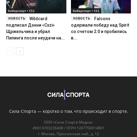
Киберспорт • CS2
Киберспорт • CS2
Wildcard
Falcons
подписал Дэнни «Cxzi»
одержали победу над Spirit
Щржельчика и убрал
со счетом 2:0 и пробились
Пипинга после неудачи на...
в...
Сила Спорта — коротко о том, что происходит в спорте.
ООО «Сила Спорта Медиа»
ИНН 9703236408 / ОГРН 1267700014801
г. Москва, Пресненская наб., д. 12