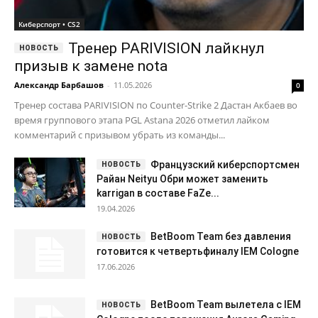
Киберспорт • CS2
Тренер PARIVISION лайкнул
призыв к замене nota
Александр Барбашов
-
11.05.2026
0
Тренер состава PARIVISION по Counter-Strike 2 Дастан Акбаев во
время группового этапа PGL Astana 2026 отметил лайком
комментарий с призывом убрать из команды...
Французский киберспортсмен
Райан Neityu Обри может заменить
karrigan в составе FaZe...
19.04.2026
BetBoom Team без давления
готовится к четвертьфиналу IEM Cologne
17.06.2026
BetBoom Team вылетела с IEM