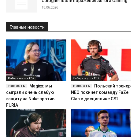
Cologne после поражения Aurora Gaming
18.06.2026
Главные новости
Киберспорт • CS2
Киберспорт • CS2
Magixx: мы
Польский тренер
сыграли очень слабую
NEO покинет команду FaZe
защиту на Nuke против
Clan в дисциплине CS2
FURIA